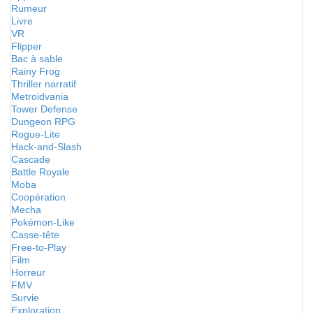
Rumeur
Livre
VR
Flipper
Bac à sable
Rainy Frog
Thriller narratif
Metroidvania
Tower Defense
Dungeon RPG
Rogue-Lite
Hack-and-Slash
Cascade
Battle Royale
Moba
Coopération
Mecha
Pokémon-Like
Casse-tête
Free-to-Play
Film
Horreur
FMV
Survie
Exploration