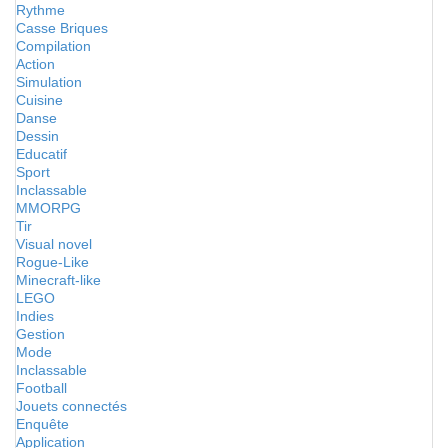
Rythme
Casse Briques
Compilation
Action
Simulation
Cuisine
Danse
Dessin
Educatif
Sport
Inclassable
MMORPG
Tir
Visual novel
Rogue-Like
Minecraft-like
LEGO
Indies
Gestion
Mode
Inclassable
Football
Jouets connectés
Enquête
Application