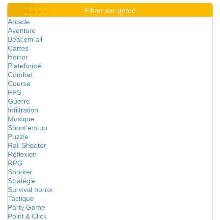
Filtrer par genre
Arcade
Aventure
Beat'em all
Cartes
Horror
Plateforme
Combat
Course
FPS
Guerre
Infiltration
Musique
Shoot'em up
Puzzle
Rail Shooter
Réflexion
RPG
Shooter
Stratégie
Survival horror
Tactique
Party Game
Point & Click