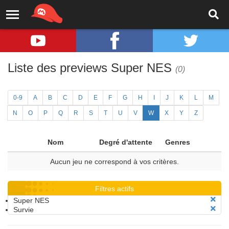
Liste des previews Super NES
(0)
0-9
A
B
C
D
E
F
G
H
I
J
K
L
M
N
O
P
Q
R
S
T
U
V
W
X
Y
Z
Nom
Degré d'attente
Genres
Aucun jeu ne correspond à vos critères.
Filtres actifs
Super NES
Survie