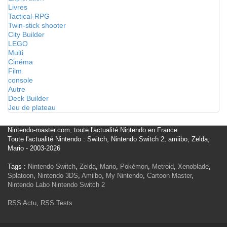
Livres
Tactical-RPG
Twin-stick shooter
City Builder
LEGO
Multi
Cinéma
Film
console
Autre
Deck Builder
Jeu de plateau
Nintendo-master.com, toute l'actualité Nintendo en France
Toute l'actualité Nintendo : Switch, Nintendo Switch 2, amiibo, Zelda,
Mario - 2003-2026
Tags :
Nintendo Switch
,
Zelda
,
Mario
,
Pokémon
,
Metroid
,
Xenoblade
,
Splatoon
,
Nintendo 3DS
,
Amiibo
,
My Nintendo
,
Cartoon Master
,
Nintendo Labo
Nintendo Switch 2
RSS Actu
,
RSS Tests