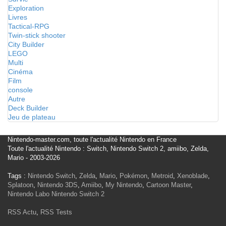
Exploration
Livres
Tactical-RPG
Twin-stick shooter
City Builder
LEGO
Multi
Cinéma
Film
console
Autre
Deck Builder
Jeu de plateau
Nintendo-master.com, toute l'actualité Nintendo en France
Toute l'actualité Nintendo : Switch, Nintendo Switch 2, amiibo, Zelda,
Mario - 2003-2026
Tags :
Nintendo Switch
,
Zelda
,
Mario
,
Pokémon
,
Metroid
,
Xenoblade
,
Splatoon
,
Nintendo 3DS
,
Amiibo
,
My Nintendo
,
Cartoon Master
,
Nintendo Labo
Nintendo Switch 2
RSS Actu
,
RSS Tests