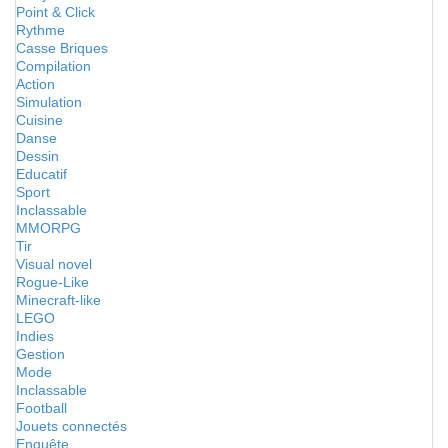
Point & Click
Rythme
Casse Briques
Compilation
Action
Simulation
Cuisine
Danse
Dessin
Educatif
Sport
Inclassable
MMORPG
Tir
Visual novel
Rogue-Like
Minecraft-like
LEGO
Indies
Gestion
Mode
Inclassable
Football
Jouets connectés
Enquête