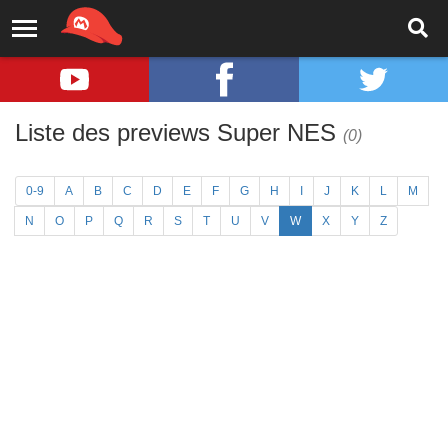
Liste des previews Super NES
(0)
0-9
A
B
C
D
E
F
G
H
I
J
K
L
M
N
O
P
Q
R
S
T
U
V
W
X
Y
Z