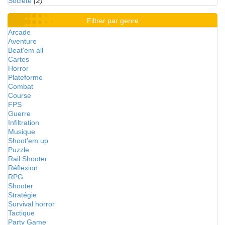
Société
(2)
Filtrer par genre
Arcade
Aventure
Beat'em all
Cartes
Horror
Plateforme
Combat
Course
FPS
Guerre
Infiltration
Musique
Shoot'em up
Puzzle
Rail Shooter
Réflexion
RPG
Shooter
Stratégie
Survival horror
Tactique
Party Game