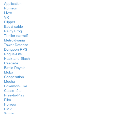
Application
Rumeur
Livre
VR
Flipper
Bac à sable
Rainy Frog
Thriller narratif
Metroidvania
Tower Defense
Dungeon RPG
Rogue-Lite
Hack-and-Slash
Cascade
Battle Royale
Moba
Coopération
Mecha
Pokémon-Like
Casse-tête
Free-to-Play
Film
Horreur
FMV
Survie