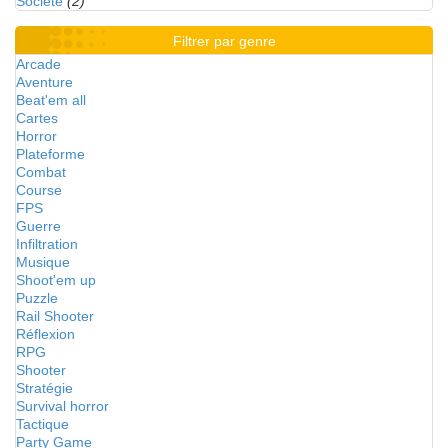
Société
(2)
Filtrer par genre
Arcade
Aventure
Beat'em all
Cartes
Horror
Plateforme
Combat
Course
FPS
Guerre
Infiltration
Musique
Shoot'em up
Puzzle
Rail Shooter
Réflexion
RPG
Shooter
Stratégie
Survival horror
Tactique
Party Game