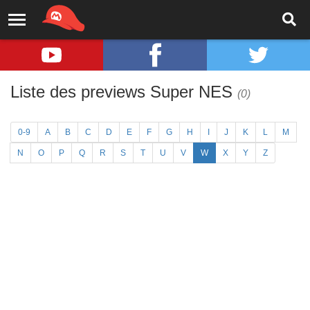
Liste des previews Super NES
(0)
0-9
A
B
C
D
E
F
G
H
I
J
K
L
M
N
O
P
Q
R
S
T
U
V
W
X
Y
Z