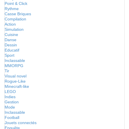
Point & Click
Rythme
Casse Briques
Compilation
Action
Simulation
Cuisine
Danse
Dessin
Educatif
Sport
Inclassable
MMORPG
Tir
Visual novel
Rogue-Like
Minecraft-like
LEGO
Indies
Gestion
Mode
Inclassable
Football
Jouets connectés
Enquête