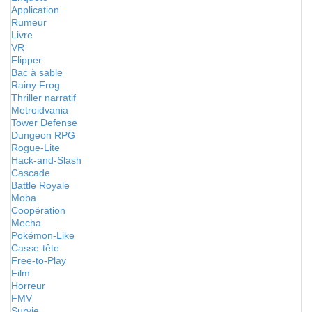
Application
Rumeur
Livre
VR
Flipper
Bac à sable
Rainy Frog
Thriller narratif
Metroidvania
Tower Defense
Dungeon RPG
Rogue-Lite
Hack-and-Slash
Cascade
Battle Royale
Moba
Coopération
Mecha
Pokémon-Like
Casse-tête
Free-to-Play
Film
Horreur
FMV
Survie