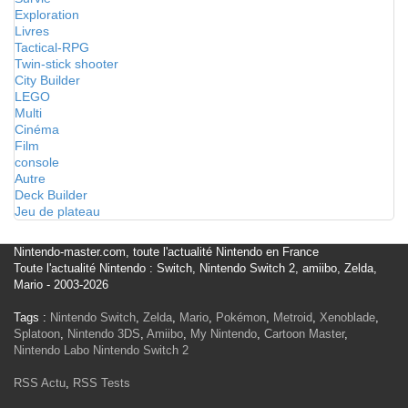
Exploration
Livres
Tactical-RPG
Twin-stick shooter
City Builder
LEGO
Multi
Cinéma
Film
console
Autre
Deck Builder
Jeu de plateau
Nintendo-master.com, toute l'actualité Nintendo en France
Toute l'actualité Nintendo : Switch, Nintendo Switch 2, amiibo, Zelda,
Mario - 2003-2026
Tags :
Nintendo Switch
,
Zelda
,
Mario
,
Pokémon
,
Metroid
,
Xenoblade
,
Splatoon
,
Nintendo 3DS
,
Amiibo
,
My Nintendo
,
Cartoon Master
,
Nintendo Labo
Nintendo Switch 2
RSS Actu
,
RSS Tests