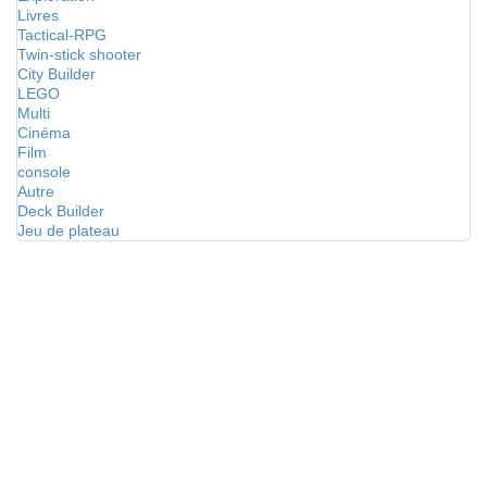
Livres
Tactical-RPG
Twin-stick shooter
City Builder
LEGO
Multi
Cinéma
Film
console
Autre
Deck Builder
Jeu de plateau