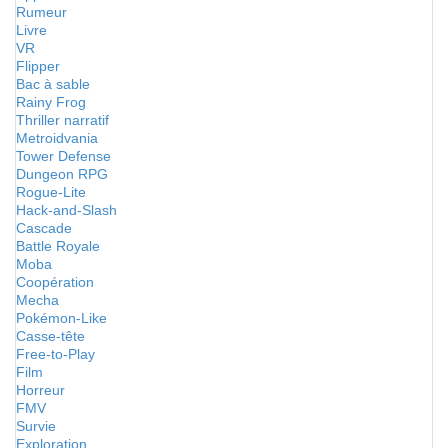
Rumeur
Livre
VR
Flipper
Bac à sable
Rainy Frog
Thriller narratif
Metroidvania
Tower Defense
Dungeon RPG
Rogue-Lite
Hack-and-Slash
Cascade
Battle Royale
Moba
Coopération
Mecha
Pokémon-Like
Casse-tête
Free-to-Play
Film
Horreur
FMV
Survie
Exploration