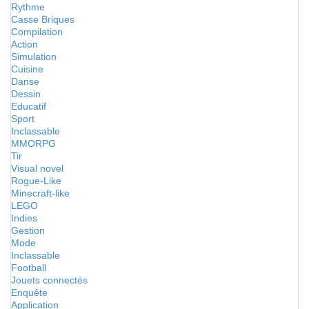
Rythme
Casse Briques
Compilation
Action
Simulation
Cuisine
Danse
Dessin
Educatif
Sport
Inclassable
MMORPG
Tir
Visual novel
Rogue-Like
Minecraft-like
LEGO
Indies
Gestion
Mode
Inclassable
Football
Jouets connectés
Enquête
Application