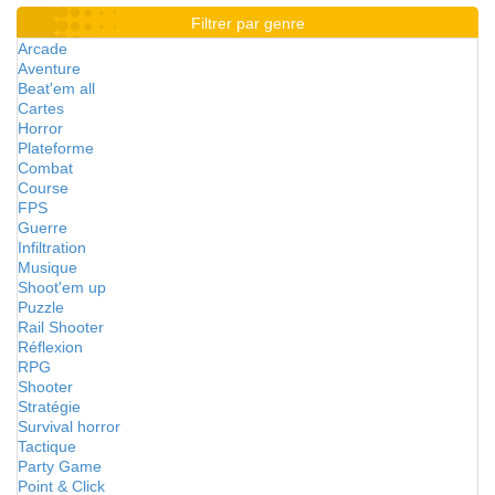
Filtrer par genre
Arcade
Aventure
Beat'em all
Cartes
Horror
Plateforme
Combat
Course
FPS
Guerre
Infiltration
Musique
Shoot'em up
Puzzle
Rail Shooter
Réflexion
RPG
Shooter
Stratégie
Survival horror
Tactique
Party Game
Point & Click