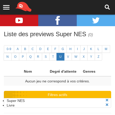
Liste des previews Super NES
(0)
0-9
A
B
C
D
E
F
G
H
I
J
K
L
M
N
O
P
Q
R
S
T
U
V
W
X
Y
Z
Nom
Degré d'attente
Genres
Aucun jeu ne correspond à vos critères.
Filtres actifs
Super NES
Livre