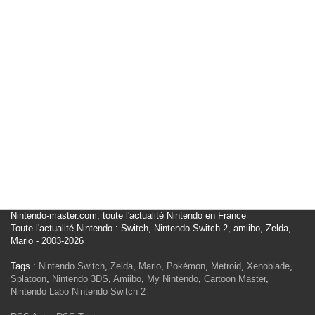
Nintendo-master.com, toute l'actualité Nintendo en France
Toute l'actualité Nintendo : Switch, Nintendo Switch 2, amiibo, Zelda,
Mario - 2003-2026
Tags :
Nintendo Switch
,
Zelda
,
Mario
,
Pokémon
,
Metroid
,
Xenoblade
,
Splatoon
,
Nintendo 3DS
,
Amiibo
,
My Nintendo
,
Cartoon Master
,
Nintendo Labo
Nintendo Switch 2