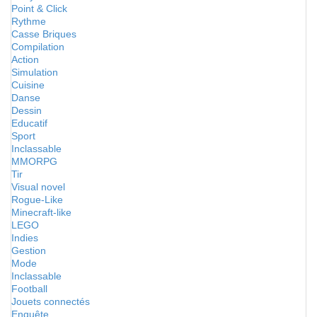
Point & Click
Rythme
Casse Briques
Compilation
Action
Simulation
Cuisine
Danse
Dessin
Educatif
Sport
Inclassable
MMORPG
Tir
Visual novel
Rogue-Like
Minecraft-like
LEGO
Indies
Gestion
Mode
Inclassable
Football
Jouets connectés
Enquête