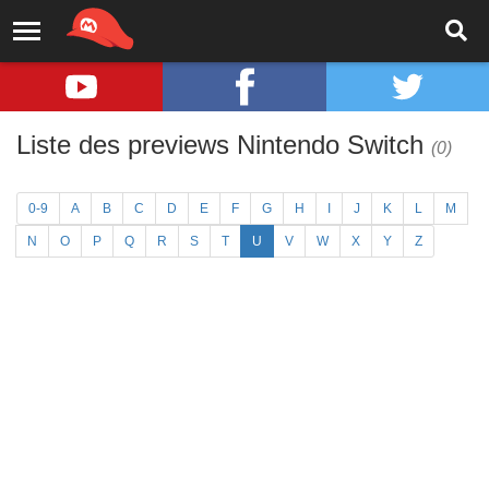
Liste des previews Nintendo Switch
(0)
0-9
A
B
C
D
E
F
G
H
I
J
K
L
M
N
O
P
Q
R
S
T
U
V
W
X
Y
Z