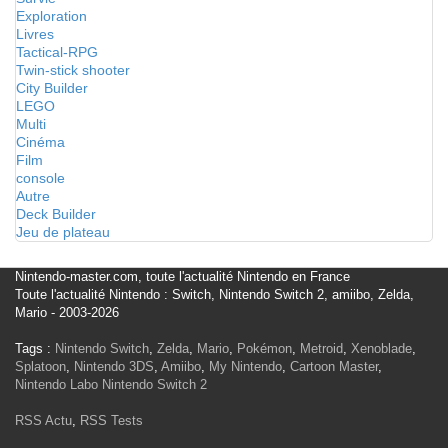
Exploration
Livres
Tactical-RPG
Twin-stick shooter
City Builder
LEGO
Multi
Cinéma
Film
console
Autre
Deck Builder
Jeu de plateau
Nintendo-master.com, toute l'actualité Nintendo en France
Toute l'actualité Nintendo : Switch, Nintendo Switch 2, amiibo, Zelda,
Mario - 2003-2026
Tags :
Nintendo Switch
,
Zelda
,
Mario
,
Pokémon
,
Metroid
,
Xenoblade
,
Splatoon
,
Nintendo 3DS
,
Amiibo
,
My Nintendo
,
Cartoon Master
,
Nintendo Labo
Nintendo Switch 2
RSS Actu
,
RSS Tests