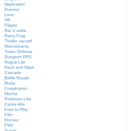
Application
Rumeur
Livre
VR
Flipper
Bac à sable
Rainy Frog
Thriller narratif
Metroidvania
Tower Defense
Dungeon RPG
Rogue-Lite
Hack-and-Slash
Cascade
Battle Royale
Moba
Coopération
Mecha
Pokémon-Like
Casse-tête
Free-to-Play
Film
Horreur
FMV
Survie