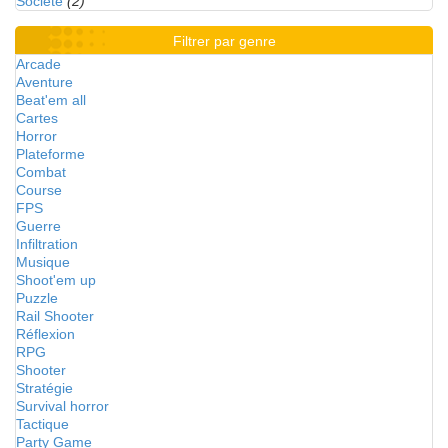
Société
(2)
Filtrer par genre
Arcade
Aventure
Beat'em all
Cartes
Horror
Plateforme
Combat
Course
FPS
Guerre
Infiltration
Musique
Shoot'em up
Puzzle
Rail Shooter
Réflexion
RPG
Shooter
Stratégie
Survival horror
Tactique
Party Game