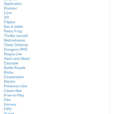
Application
Rumeur
Livre
VR
Flipper
Bac à sable
Rainy Frog
Thriller narratif
Metroidvania
Tower Defense
Dungeon RPG
Rogue-Lite
Hack-and-Slash
Cascade
Battle Royale
Moba
Coopération
Mecha
Pokémon-Like
Casse-tête
Free-to-Play
Film
Horreur
FMV
Survie