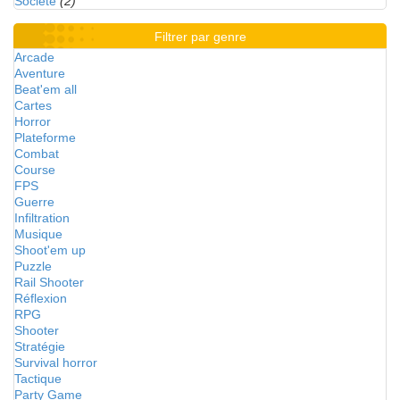
Société
(2)
Filtrer par genre
Arcade
Aventure
Beat'em all
Cartes
Horror
Plateforme
Combat
Course
FPS
Guerre
Infiltration
Musique
Shoot'em up
Puzzle
Rail Shooter
Réflexion
RPG
Shooter
Stratégie
Survival horror
Tactique
Party Game