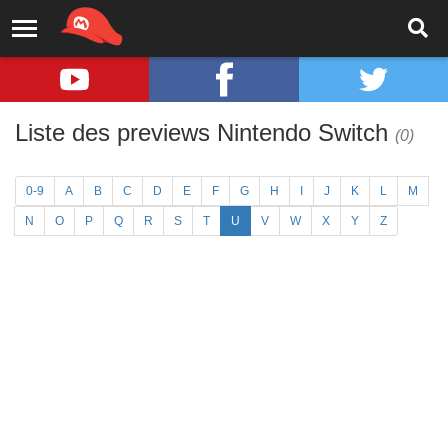
Liste des previews Nintendo Switch
(0)
0-9
A
B
C
D
E
F
G
H
I
J
K
L
M
N
O
P
Q
R
S
T
U
V
W
X
Y
Z