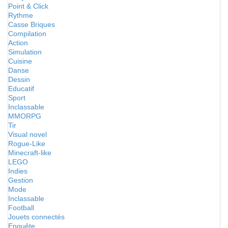
Point & Click
Rythme
Casse Briques
Compilation
Action
Simulation
Cuisine
Danse
Dessin
Educatif
Sport
Inclassable
MMORPG
Tir
Visual novel
Rogue-Like
Minecraft-like
LEGO
Indies
Gestion
Mode
Inclassable
Football
Jouets connectés
Enquête