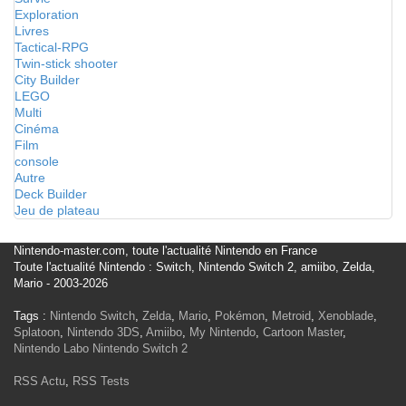
Exploration
Livres
Tactical-RPG
Twin-stick shooter
City Builder
LEGO
Multi
Cinéma
Film
console
Autre
Deck Builder
Jeu de plateau
Nintendo-master.com, toute l'actualité Nintendo en France
Toute l'actualité Nintendo : Switch, Nintendo Switch 2, amiibo, Zelda,
Mario - 2003-2026
Tags :
Nintendo Switch
,
Zelda
,
Mario
,
Pokémon
,
Metroid
,
Xenoblade
,
Splatoon
,
Nintendo 3DS
,
Amiibo
,
My Nintendo
,
Cartoon Master
,
Nintendo Labo
Nintendo Switch 2
RSS Actu
,
RSS Tests