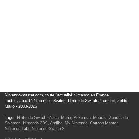
Nintendo-master.com, toute l'actualité Nintendo en France
Toute l'actualité Nintendo : Switch, Nintendo Switch 2, amiibo, Zelda,
Mario - 2003-2026
Tags :
Nintendo Switch
,
Zelda
,
Mario
,
Pokémon
,
Metroid
,
Xenoblade
,
Splatoon
,
Nintendo 3DS
,
Amiibo
,
My Nintendo
,
Cartoon Master
,
Nintendo Labo
Nintendo Switch 2