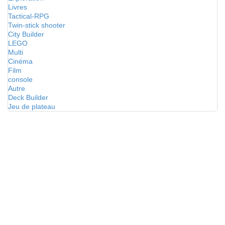
Livres
Tactical-RPG
Twin-stick shooter
City Builder
LEGO
Multi
Cinéma
Film
console
Autre
Deck Builder
Jeu de plateau