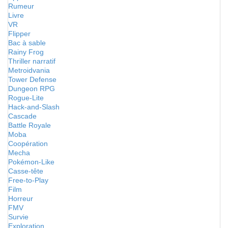
Rumeur
Livre
VR
Flipper
Bac à sable
Rainy Frog
Thriller narratif
Metroidvania
Tower Defense
Dungeon RPG
Rogue-Lite
Hack-and-Slash
Cascade
Battle Royale
Moba
Coopération
Mecha
Pokémon-Like
Casse-tête
Free-to-Play
Film
Horreur
FMV
Survie
Exploration