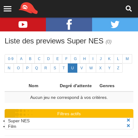
Liste des previews Super NES
(0)
0-9
A
B
C
D
E
F
G
H
I
J
K
L
M
N
O
P
Q
R
S
T
U
V
W
X
Y
Z
Nom
Degré d'attente
Genres
Aucun jeu ne correspond à vos critères.
Filtres actifs
Super NES
Film