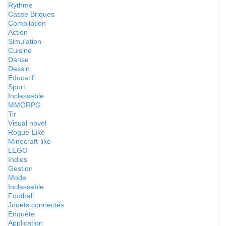
Rythme
Casse Briques
Compilation
Action
Simulation
Cuisine
Danse
Dessin
Educatif
Sport
Inclassable
MMORPG
Tir
Visual novel
Rogue-Like
Minecraft-like
LEGO
Indies
Gestion
Mode
Inclassable
Football
Jouets connectés
Enquête
Application