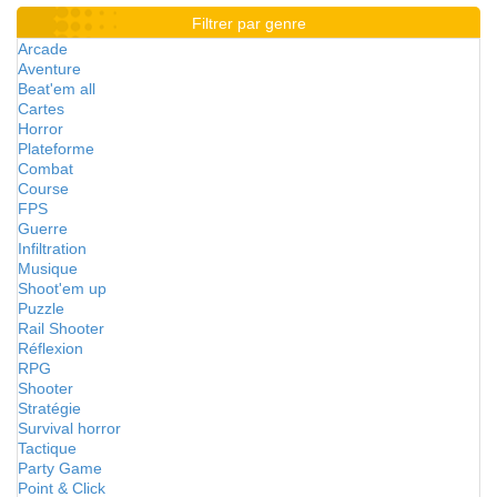
Filtrer par genre
Arcade
Aventure
Beat'em all
Cartes
Horror
Plateforme
Combat
Course
FPS
Guerre
Infiltration
Musique
Shoot'em up
Puzzle
Rail Shooter
Réflexion
RPG
Shooter
Stratégie
Survival horror
Tactique
Party Game
Point & Click