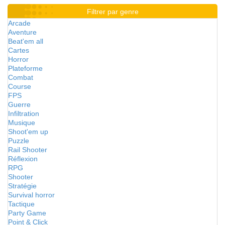
Filtrer par genre
Arcade
Aventure
Beat'em all
Cartes
Horror
Plateforme
Combat
Course
FPS
Guerre
Infiltration
Musique
Shoot'em up
Puzzle
Rail Shooter
Réflexion
RPG
Shooter
Stratégie
Survival horror
Tactique
Party Game
Point & Click