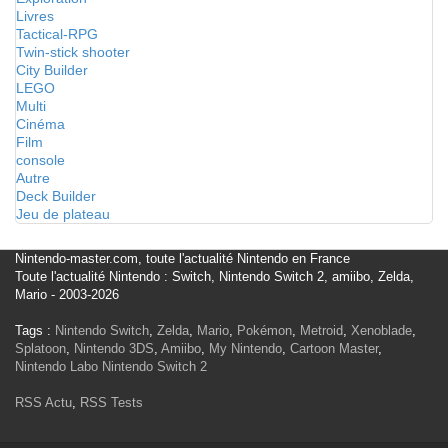
Livres
Tactical-RPG
Twin-stick shooter
City Builder
LEGO
Multi
Cinéma
Film
console
Autre
Deck Builder
Jeu de plateau
Nintendo-master.com, toute l'actualité Nintendo en France
Toute l'actualité Nintendo : Switch, Nintendo Switch 2, amiibo, Zelda,
Mario - 2003-2026
Tags :
Nintendo Switch
,
Zelda
,
Mario
,
Pokémon
,
Metroid
,
Xenoblade
,
Splatoon
,
Nintendo 3DS
,
Amiibo
,
My Nintendo
,
Cartoon Master
,
Nintendo Labo
Nintendo Switch 2
RSS Actu
,
RSS Tests