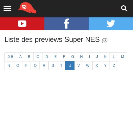
Liste des previews Super NES
(0)
0-9
A
B
C
D
E
F
G
H
I
J
K
L
M
N
O
P
Q
R
S
T
U
V
W
X
Y
Z