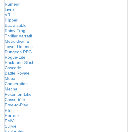
Rumeur
Livre
VR
Flipper
Bac à sable
Rainy Frog
Thriller narratif
Metroidvania
Tower Defense
Dungeon RPG
Rogue-Lite
Hack-and-Slash
Cascade
Battle Royale
Moba
Coopération
Mecha
Pokémon-Like
Casse-tête
Free-to-Play
Film
Horreur
FMV
Survie
Exploration