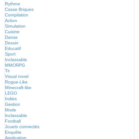
Rythme
Casse Briques
Compilation
Action
Simulation
Cuisine
Danse
Dessin
Educatif
Sport
Inclassable
MMORPG
Tir
Visual novel
Rogue-Like
Minecraft-like
LEGO
Indies
Gestion
Mode
Inclassable
Football
Jouets connectés
Enquête
Application