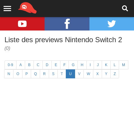
Liste des previews Nintendo Switch 2
(0)
0-9
A
B
C
D
E
F
G
H
I
J
K
L
M
N
O
P
Q
R
S
T
U
V
W
X
Y
Z