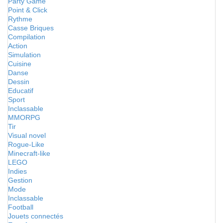
Party Game
Point & Click
Rythme
Casse Briques
Compilation
Action
Simulation
Cuisine
Danse
Dessin
Educatif
Sport
Inclassable
MMORPG
Tir
Visual novel
Rogue-Like
Minecraft-like
LEGO
Indies
Gestion
Mode
Inclassable
Football
Jouets connectés