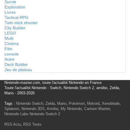
Survie
Exploration
Livres
Tactical-RPG
Twin-stick shooter
City Builder
LEGO
Multi
Cinéma
Film
console
Autre
Deck Builder
Jeu de plateau
Nintendo-master.com, toute l'actualité Nintendo en France
Toute l'actualité Nintendo : Switch, Nintendo Switch 2, amiibo, Zelda,
Mario - 2003-2026
Tags :
Nintendo Switch
,
Zelda
,
Mario
,
Pokémon
,
Metroid
,
Xenoblade
,
Splatoon
,
Nintendo 3DS
,
Amiibo
,
My Nintendo
,
Cartoon Master
,
Nintendo Labo
Nintendo Switch 2
RSS Actu
,
RSS Tests