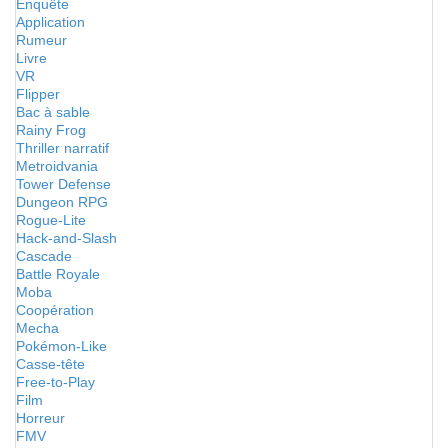
Enquête
Application
Rumeur
Livre
VR
Flipper
Bac à sable
Rainy Frog
Thriller narratif
Metroidvania
Tower Defense
Dungeon RPG
Rogue-Lite
Hack-and-Slash
Cascade
Battle Royale
Moba
Coopération
Mecha
Pokémon-Like
Casse-tête
Free-to-Play
Film
Horreur
FMV