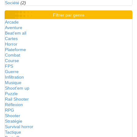
Société
(2)
Filtrer par genre
Arcade
Aventure
Beat'em all
Cartes
Horror
Plateforme
Combat
Course
FPS
Guerre
Infiltration
Musique
Shoot'em up
Puzzle
Rail Shooter
Réflexion
RPG
Shooter
Stratégie
Survival horror
Tactique