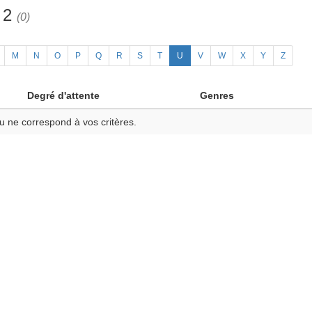
h 2
(0)
M
N
O
P
Q
R
S
T
U
V
W
X
Y
Z
Degré d'attente
Genres
u ne correspond à vos critères.