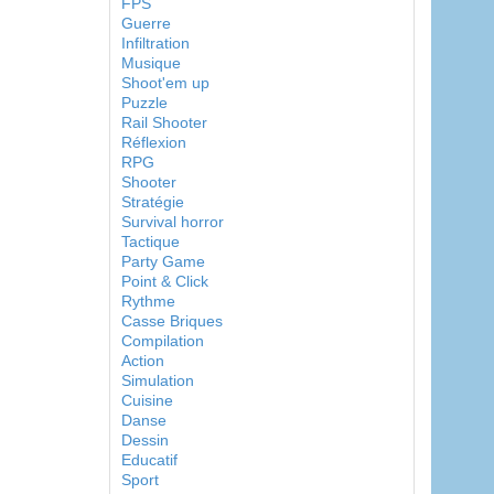
FPS
Guerre
Infiltration
Musique
Shoot'em up
Puzzle
Rail Shooter
Réflexion
RPG
Shooter
Stratégie
Survival horror
Tactique
Party Game
Point & Click
Rythme
Casse Briques
Compilation
Action
Simulation
Cuisine
Danse
Dessin
Educatif
Sport