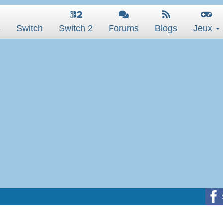
s
Switch
Switch 2
Forums
Blogs
Jeux