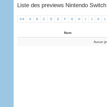
Liste des previews Nintendo Switc
0-9
A
B
C
D
E
F
G
H
I
J
K
L
Nom
Aucun je