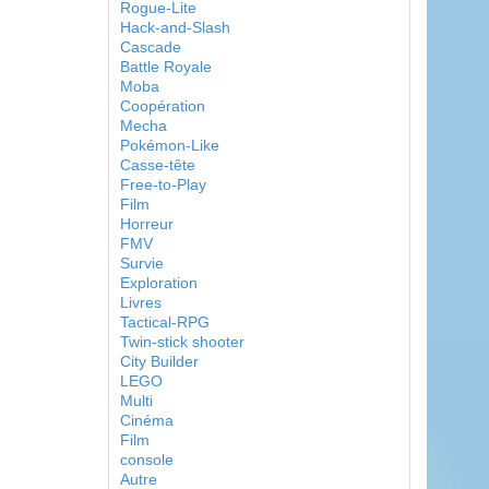
Rogue-Lite
Hack-and-Slash
Cascade
Battle Royale
Moba
Coopération
Mecha
Pokémon-Like
Casse-tête
Free-to-Play
Film
Horreur
FMV
Survie
Exploration
Livres
Tactical-RPG
Twin-stick shooter
City Builder
LEGO
Multi
Cinéma
Film
console
Autre