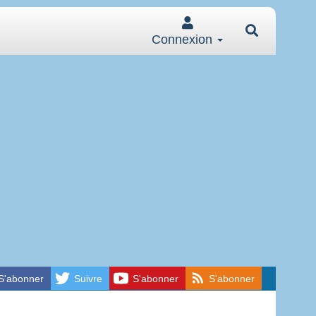
Connexion
S'abonner
Suivre
S'abonner
S'abonner