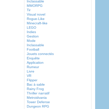
Inclassable
MMORPG
Tir
Visual novel
Rogue-Like
Minecraft-like
LEGO
Indies
Gestion
Mode
Inclassable
Football
Jouets connectés
Enquête
Application
Rumeur
Livre
VR
Flipper
Bac à sable
Rainy Frog
Thriller narratif
Metroidvania
Tower Defense
Dungeon RPG