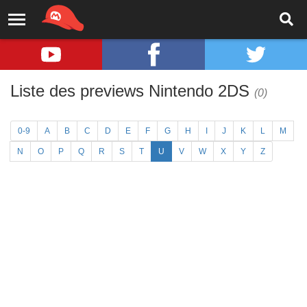
Liste des previews Nintendo 2DS
(0)
0-9
A
B
C
D
E
F
G
H
I
J
K
L
M
N
O
P
Q
R
S
T
U
V
W
X
Y
Z