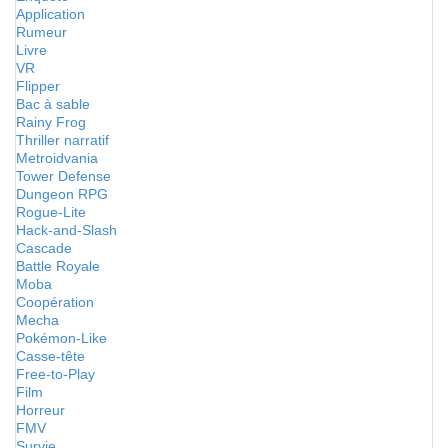
Application
Rumeur
Livre
VR
Flipper
Bac à sable
Rainy Frog
Thriller narratif
Metroidvania
Tower Defense
Dungeon RPG
Rogue-Lite
Hack-and-Slash
Cascade
Battle Royale
Moba
Coopération
Mecha
Pokémon-Like
Casse-tête
Free-to-Play
Film
Horreur
FMV
Survie