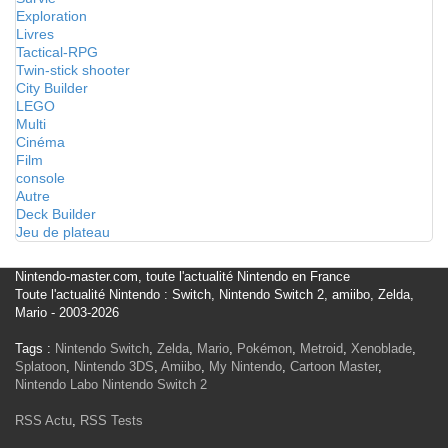
Exploration
Livres
Tactical-RPG
Twin-stick shooter
City Builder
LEGO
Multi
Cinéma
Film
console
Autre
Deck Builder
Jeu de plateau
Nintendo-master.com, toute l'actualité Nintendo en France
Toute l'actualité Nintendo : Switch, Nintendo Switch 2, amiibo, Zelda,
Mario - 2003-2026
Tags :
Nintendo Switch
,
Zelda
,
Mario
,
Pokémon
,
Metroid
,
Xenoblade
,
Splatoon
,
Nintendo 3DS
,
Amiibo
,
My Nintendo
,
Cartoon Master
,
Nintendo Labo
Nintendo Switch 2
RSS Actu
,
RSS Tests