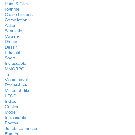
Point & Click
Rythme
Casse Briques
Compilation
Action
Simulation
Cuisine
Danse
Dessin
Educatif
Sport
Inclassable
MMORPG
Tir
Visual novel
Rogue-Like
Minecraft-like
LEGO
Indies
Gestion
Mode
Inclassable
Football
Jouets connectés
Enquête