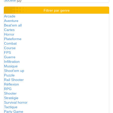
Société
(2)
Filtrer par genre
Arcade
Aventure
Beat'em all
Cartes
Horror
Plateforme
Combat
Course
FPS
Guerre
Infiltration
Musique
Shoot'em up
Puzzle
Rail Shooter
Réflexion
RPG
Shooter
Stratégie
Survival horror
Tactique
Party Game