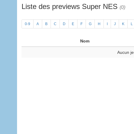
Liste des previews Super NES
(0)
0-9
A
B
C
D
E
F
G
H
I
J
K
L
Nom
Aucun je