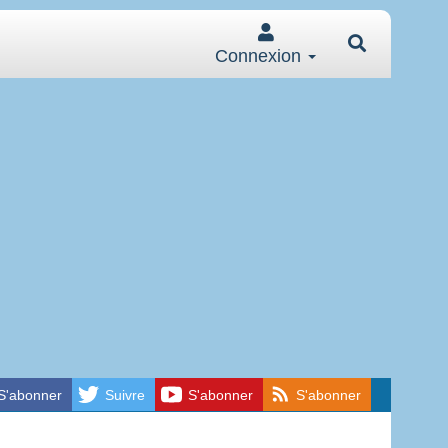
Connexion
S'abonner
Suivre
S'abonner
S'abonner