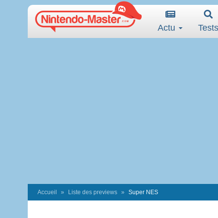
Actu
Test
Accueil
Liste des previews
Super NES