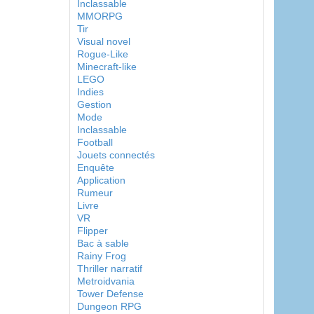
Inclassable
MMORPG
Tir
Visual novel
Rogue-Like
Minecraft-like
LEGO
Indies
Gestion
Mode
Inclassable
Football
Jouets connectés
Enquête
Application
Rumeur
Livre
VR
Flipper
Bac à sable
Rainy Frog
Thriller narratif
Metroidvania
Tower Defense
Dungeon RPG