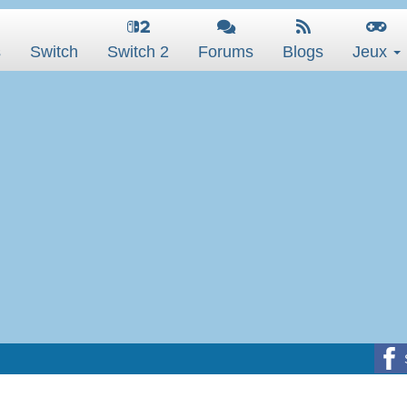
s
Switch
Switch 2
Forums
Blogs
Jeux