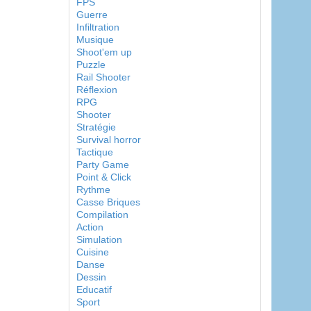
FPS
Guerre
Infiltration
Musique
Shoot'em up
Puzzle
Rail Shooter
Réflexion
RPG
Shooter
Stratégie
Survival horror
Tactique
Party Game
Point & Click
Rythme
Casse Briques
Compilation
Action
Simulation
Cuisine
Danse
Dessin
Educatif
Sport