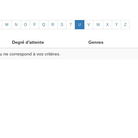
M
N
O
P
Q
R
S
T
U
V
W
X
Y
Z
Degré d'attente
Genres
u ne correspond à vos critères.