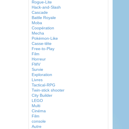
Rogue-Lite
Hack-and-Slash
Cascade
Battle Royale
Moba
Coopération
Mecha
Pokémon-Like
Casse-tête
Free-to-Play
Film
Horreur
FMV
Survie
Exploration
Livres
Tactical-RPG
Twin-stick shooter
City Builder
LEGO
Multi
Cinéma
Film
console
Autre