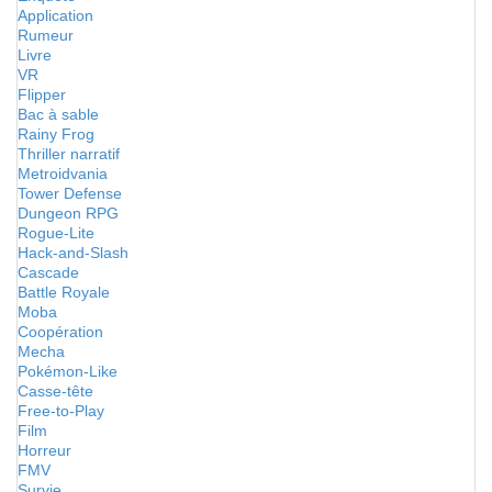
Application
Rumeur
Livre
VR
Flipper
Bac à sable
Rainy Frog
Thriller narratif
Metroidvania
Tower Defense
Dungeon RPG
Rogue-Lite
Hack-and-Slash
Cascade
Battle Royale
Moba
Coopération
Mecha
Pokémon-Like
Casse-tête
Free-to-Play
Film
Horreur
FMV
Survie