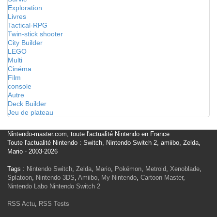
Exploration
Livres
Tactical-RPG
Twin-stick shooter
City Builder
LEGO
Multi
Cinéma
Film
console
Autre
Deck Builder
Jeu de plateau
Nintendo-master.com, toute l'actualité Nintendo en France
Toute l'actualité Nintendo : Switch, Nintendo Switch 2, amiibo, Zelda,
Mario - 2003-2026
Tags :
Nintendo Switch
,
Zelda
,
Mario
,
Pokémon
,
Metroid
,
Xenoblade
,
Splatoon
,
Nintendo 3DS
,
Amiibo
,
My Nintendo
,
Cartoon Master
,
Nintendo Labo
Nintendo Switch 2
RSS Actu
,
RSS Tests