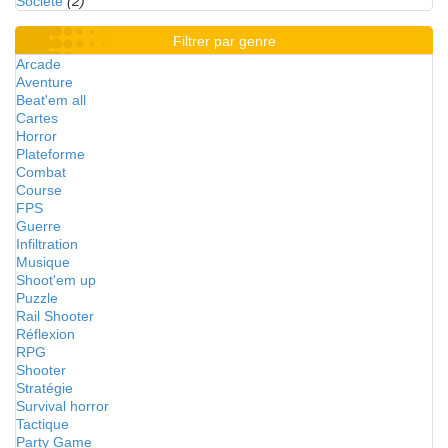
Société
(2)
Filtrer par genre
Arcade
Aventure
Beat'em all
Cartes
Horror
Plateforme
Combat
Course
FPS
Guerre
Infiltration
Musique
Shoot'em up
Puzzle
Rail Shooter
Réflexion
RPG
Shooter
Stratégie
Survival horror
Tactique
Party Game