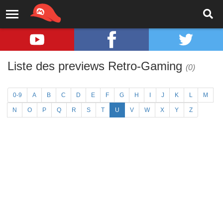
Liste des previews Retro-Gaming
(0)
0-9
A
B
C
D
E
F
G
H
I
J
K
L
M
N
O
P
Q
R
S
T
U
V
W
X
Y
Z