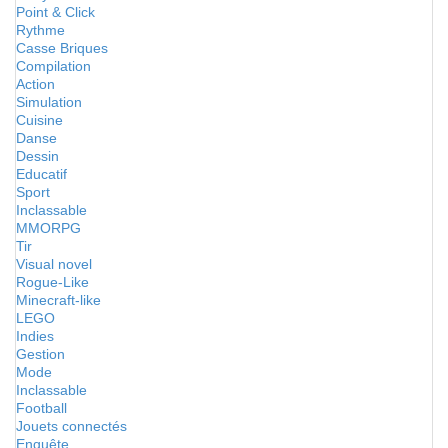
Point & Click
Rythme
Casse Briques
Compilation
Action
Simulation
Cuisine
Danse
Dessin
Educatif
Sport
Inclassable
MMORPG
Tir
Visual novel
Rogue-Like
Minecraft-like
LEGO
Indies
Gestion
Mode
Inclassable
Football
Jouets connectés
Enquête