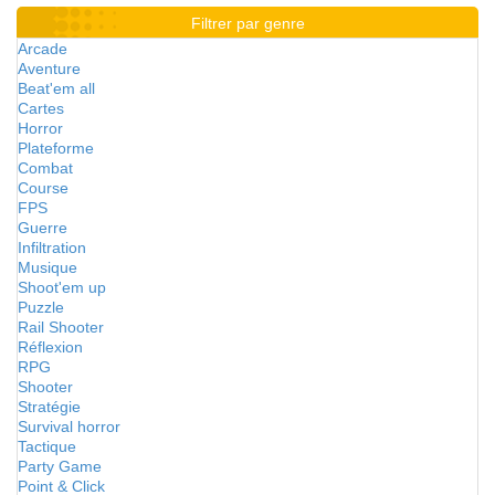
Filtrer par genre
Arcade
Aventure
Beat'em all
Cartes
Horror
Plateforme
Combat
Course
FPS
Guerre
Infiltration
Musique
Shoot'em up
Puzzle
Rail Shooter
Réflexion
RPG
Shooter
Stratégie
Survival horror
Tactique
Party Game
Point & Click