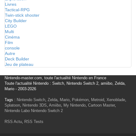
Livres
Tactical-RPG
Twin-stick shooter
City Builder
LEGO
Multi
Cinéma
Film
console
Autre
Deck Builder
Jeu de plateau
Nintendo-master.com, toute l'actualité Nintendo en France
Toute l'actualité Nintendo : Switch, Nintendo Switch 2, amiibo, Zelda,
Mario - 2003-2026
Tags :
Nintendo Switch
,
Zelda
,
Mario
,
Pokémon
,
Metroid
,
Xenoblade
,
Splatoon
,
Nintendo 3DS
,
Amiibo
,
My Nintendo
,
Cartoon Master
,
Nintendo Labo
Nintendo Switch 2
RSS Actu
,
RSS Tests