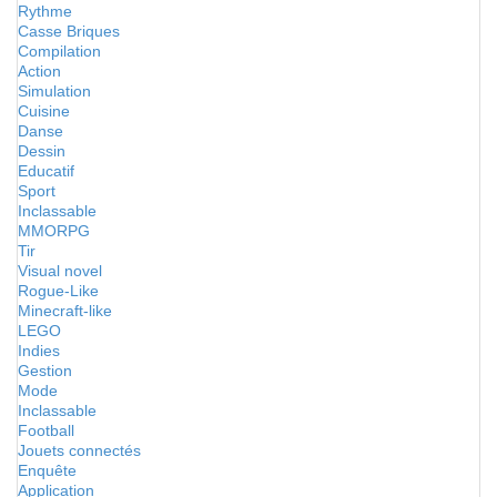
Rythme
Casse Briques
Compilation
Action
Simulation
Cuisine
Danse
Dessin
Educatif
Sport
Inclassable
MMORPG
Tir
Visual novel
Rogue-Like
Minecraft-like
LEGO
Indies
Gestion
Mode
Inclassable
Football
Jouets connectés
Enquête
Application