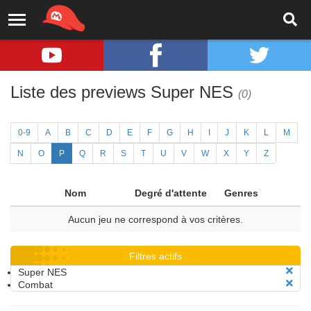
Liste des previews Super NES
(0)
0-9
A
B
C
D
E
F
G
H
I
J
K
L
M
N
O
P
Q
R
S
T
U
V
W
X
Y
Z
Nom
Degré d'attente
Genres
Aucun jeu ne correspond à vos critères.
Filtres actifs
Super NES
Combat