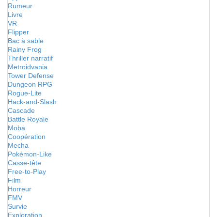
Rumeur
Livre
VR
Flipper
Bac à sable
Rainy Frog
Thriller narratif
Metroidvania
Tower Defense
Dungeon RPG
Rogue-Lite
Hack-and-Slash
Cascade
Battle Royale
Moba
Coopération
Mecha
Pokémon-Like
Casse-tête
Free-to-Play
Film
Horreur
FMV
Survie
Exploration