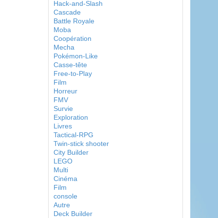
Hack-and-Slash
Cascade
Battle Royale
Moba
Coopération
Mecha
Pokémon-Like
Casse-tête
Free-to-Play
Film
Horreur
FMV
Survie
Exploration
Livres
Tactical-RPG
Twin-stick shooter
City Builder
LEGO
Multi
Cinéma
Film
console
Autre
Deck Builder