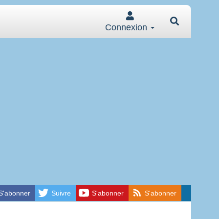
Connexion
S'abonner
Suivre
S'abonner
S'abonner