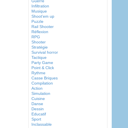
Guerre
Infiltration
Musique
Shoot'em up
Puzzle
Rail Shooter
Réflexion
RPG
Shooter
Stratégie
Survival horror
Tactique
Party Game
Point & Click
Rythme
Casse Briques
Compilation
Action
Simulation
Cuisine
Danse
Dessin
Educatif
Sport
Inclassable