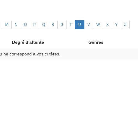
M
N
O
P
Q
R
S
T
U
V
W
X
Y
Z
Degré d'attente
Genres
u ne correspond à vos critères.