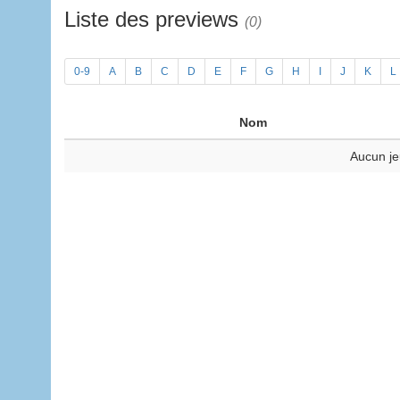
Liste des previews
(0)
0-9
A
B
C
D
E
F
G
H
I
J
K
L
Nom
Aucun je