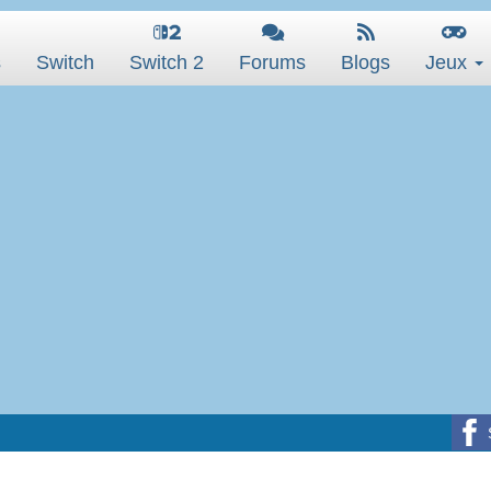
s
Switch
Switch 2
Forums
Blogs
Jeux