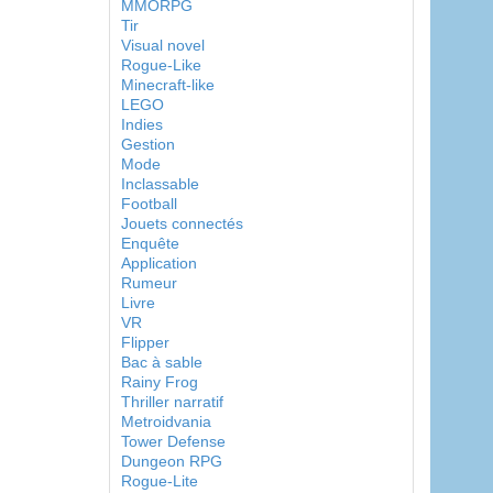
MMORPG
Tir
Visual novel
Rogue-Like
Minecraft-like
LEGO
Indies
Gestion
Mode
Inclassable
Football
Jouets connectés
Enquête
Application
Rumeur
Livre
VR
Flipper
Bac à sable
Rainy Frog
Thriller narratif
Metroidvania
Tower Defense
Dungeon RPG
Rogue-Lite