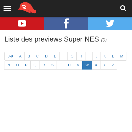
Liste des previews Super NES
(0)
0-9
A
B
C
D
E
F
G
H
I
J
K
L
M
N
O
P
Q
R
S
T
U
V
W
X
Y
Z