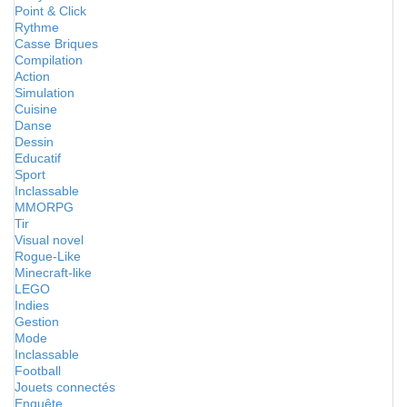
Point & Click
Rythme
Casse Briques
Compilation
Action
Simulation
Cuisine
Danse
Dessin
Educatif
Sport
Inclassable
MMORPG
Tir
Visual novel
Rogue-Like
Minecraft-like
LEGO
Indies
Gestion
Mode
Inclassable
Football
Jouets connectés
Enquête