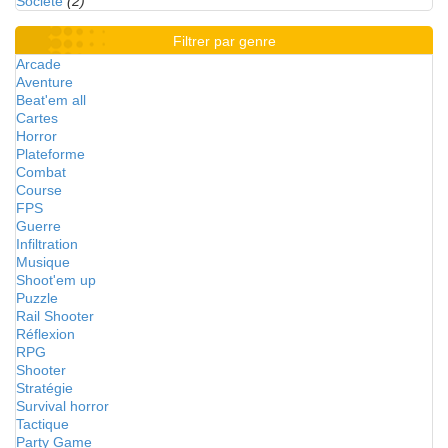
Société
(2)
Filtrer par genre
Arcade
Aventure
Beat'em all
Cartes
Horror
Plateforme
Combat
Course
FPS
Guerre
Infiltration
Musique
Shoot'em up
Puzzle
Rail Shooter
Réflexion
RPG
Shooter
Stratégie
Survival horror
Tactique
Party Game