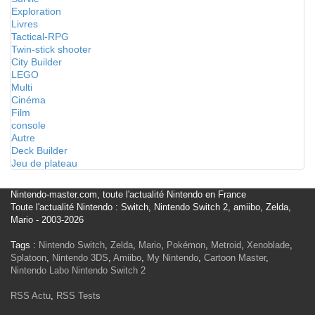
Exploration
Livres
Tactical-RPG
Twin-stick shooter
City Builder
LEGO
Multi
Cinéma
Film
console
Autre
Deck Builder
Jeu de plateau
Nintendo-master.com, toute l'actualité Nintendo en France
Toute l'actualité Nintendo : Switch, Nintendo Switch 2, amiibo, Zelda,
Mario - 2003-2026
Tags :
Nintendo Switch
,
Zelda
,
Mario
,
Pokémon
,
Metroid
,
Xenoblade
,
Splatoon
,
Nintendo 3DS
,
Amiibo
,
My Nintendo
,
Cartoon Master
,
Nintendo Labo
Nintendo Switch 2
RSS Actu
,
RSS Tests