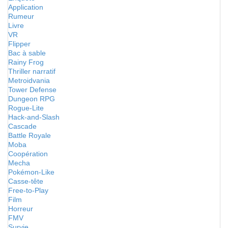
Application
Rumeur
Livre
VR
Flipper
Bac à sable
Rainy Frog
Thriller narratif
Metroidvania
Tower Defense
Dungeon RPG
Rogue-Lite
Hack-and-Slash
Cascade
Battle Royale
Moba
Coopération
Mecha
Pokémon-Like
Casse-tête
Free-to-Play
Film
Horreur
FMV
Survie