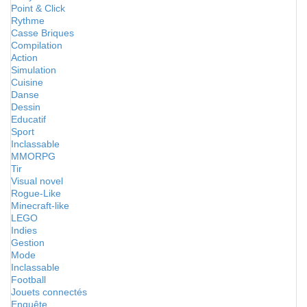
Point & Click
Rythme
Casse Briques
Compilation
Action
Simulation
Cuisine
Danse
Dessin
Educatif
Sport
Inclassable
MMORPG
Tir
Visual novel
Rogue-Like
Minecraft-like
LEGO
Indies
Gestion
Mode
Inclassable
Football
Jouets connectés
Enquête