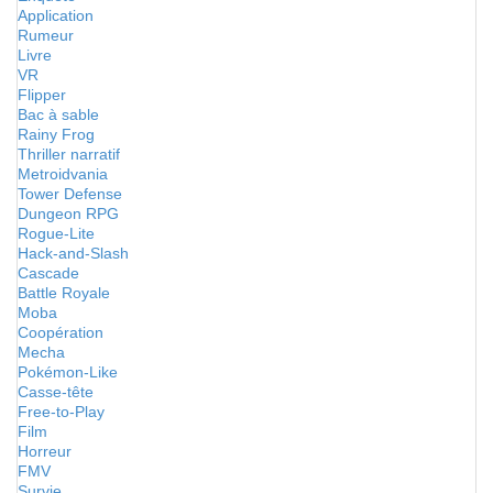
Application
Rumeur
Livre
VR
Flipper
Bac à sable
Rainy Frog
Thriller narratif
Metroidvania
Tower Defense
Dungeon RPG
Rogue-Lite
Hack-and-Slash
Cascade
Battle Royale
Moba
Coopération
Mecha
Pokémon-Like
Casse-tête
Free-to-Play
Film
Horreur
FMV
Survie