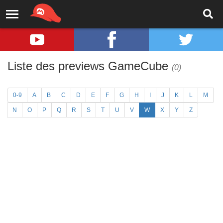
Liste des previews GameCube
(0)
0-9
A
B
C
D
E
F
G
H
I
J
K
L
M
N
O
P
Q
R
S
T
U
V
W
X
Y
Z