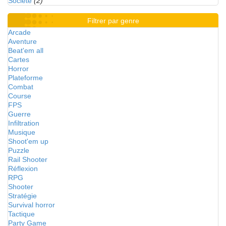
Société
(2)
Filtrer par genre
Arcade
Aventure
Beat'em all
Cartes
Horror
Plateforme
Combat
Course
FPS
Guerre
Infiltration
Musique
Shoot'em up
Puzzle
Rail Shooter
Réflexion
RPG
Shooter
Stratégie
Survival horror
Tactique
Party Game