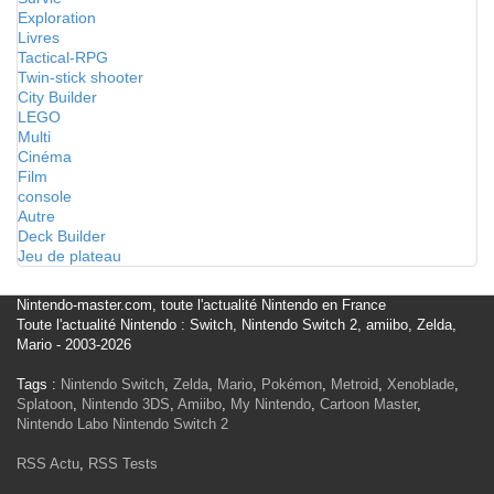
Exploration
Livres
Tactical-RPG
Twin-stick shooter
City Builder
LEGO
Multi
Cinéma
Film
console
Autre
Deck Builder
Jeu de plateau
Nintendo-master.com, toute l'actualité Nintendo en France
Toute l'actualité Nintendo : Switch, Nintendo Switch 2, amiibo, Zelda,
Mario - 2003-2026
Tags :
Nintendo Switch
,
Zelda
,
Mario
,
Pokémon
,
Metroid
,
Xenoblade
,
Splatoon
,
Nintendo 3DS
,
Amiibo
,
My Nintendo
,
Cartoon Master
,
Nintendo Labo
Nintendo Switch 2
RSS Actu
,
RSS Tests