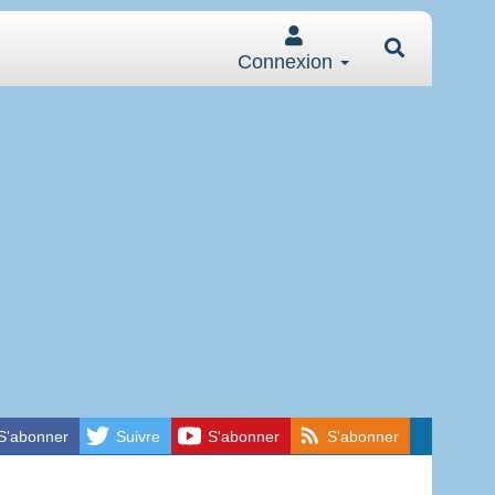
Connexion
S'abonner
Suivre
S'abonner
S'abonner