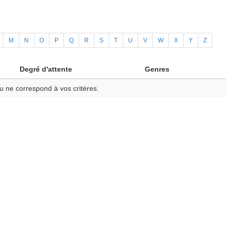
M
N
O
P
Q
R
S
T
U
V
W
X
Y
Z
Degré d'attente
Genres
u ne correspond à vos critères.