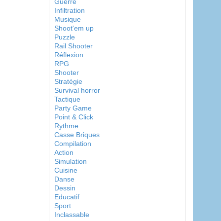
Guerre
Infiltration
Musique
Shoot'em up
Puzzle
Rail Shooter
Réflexion
RPG
Shooter
Stratégie
Survival horror
Tactique
Party Game
Point & Click
Rythme
Casse Briques
Compilation
Action
Simulation
Cuisine
Danse
Dessin
Educatif
Sport
Inclassable