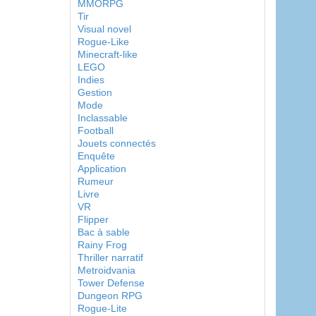
MMORPG
Tir
Visual novel
Rogue-Like
Minecraft-like
LEGO
Indies
Gestion
Mode
Inclassable
Football
Jouets connectés
Enquête
Application
Rumeur
Livre
VR
Flipper
Bac à sable
Rainy Frog
Thriller narratif
Metroidvania
Tower Defense
Dungeon RPG
Rogue-Lite