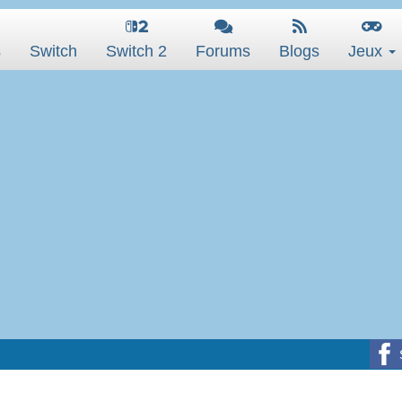
s
Switch
Switch 2
Forums
Blogs
Jeux