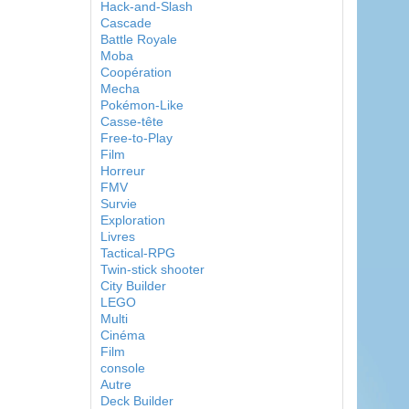
Hack-and-Slash
Cascade
Battle Royale
Moba
Coopération
Mecha
Pokémon-Like
Casse-tête
Free-to-Play
Film
Horreur
FMV
Survie
Exploration
Livres
Tactical-RPG
Twin-stick shooter
City Builder
LEGO
Multi
Cinéma
Film
console
Autre
Deck Builder