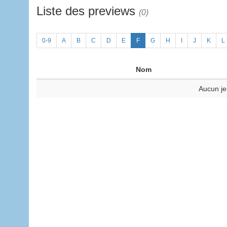
Liste des previews
(0)
0-9
A
B
C
D
E
F
G
H
I
J
K
L
Nom
Aucun je