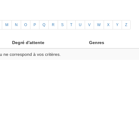
M
N
O
P
Q
R
S
T
U
V
W
X
Y
Z
Degré d'attente
Genres
u ne correspond à vos critères.