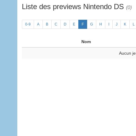
Liste des previews Nintendo DS
(0)
0-9
A
B
C
D
E
F
G
H
I
J
K
L
Nom
Aucun je