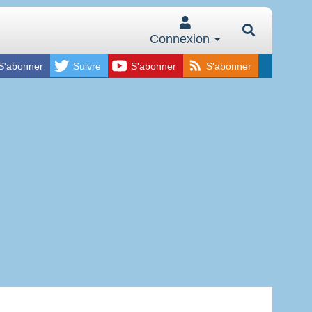
Connexion
S'abonner
Suivre
S'abonner
S'abonner