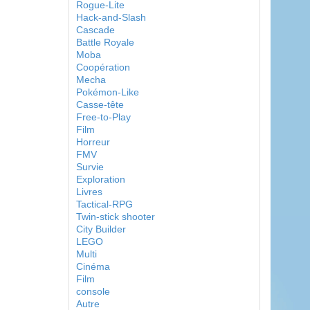
Rogue-Lite
Hack-and-Slash
Cascade
Battle Royale
Moba
Coopération
Mecha
Pokémon-Like
Casse-tête
Free-to-Play
Film
Horreur
FMV
Survie
Exploration
Livres
Tactical-RPG
Twin-stick shooter
City Builder
LEGO
Multi
Cinéma
Film
console
Autre