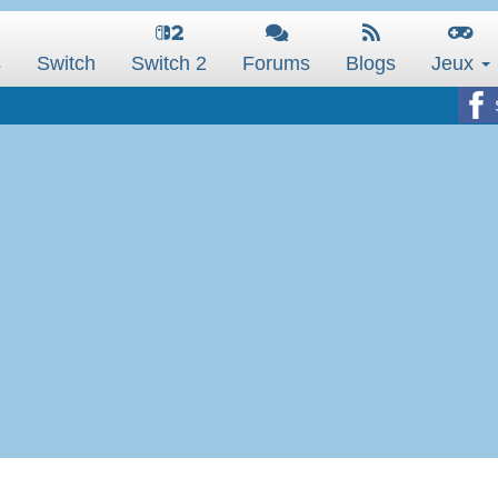
s
Switch
Switch 2
Forums
Blogs
Jeux