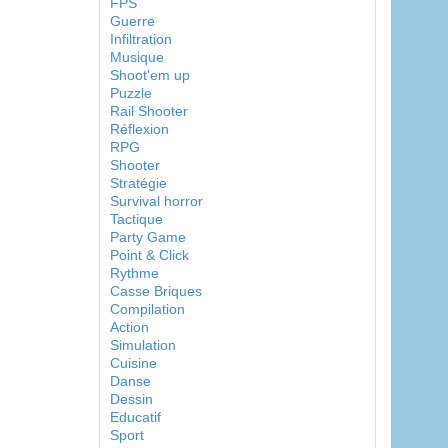
FPS
Guerre
Infiltration
Musique
Shoot'em up
Puzzle
Rail Shooter
Réflexion
RPG
Shooter
Stratégie
Survival horror
Tactique
Party Game
Point & Click
Rythme
Casse Briques
Compilation
Action
Simulation
Cuisine
Danse
Dessin
Educatif
Sport