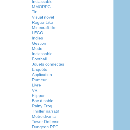
Inclassable
MMORPG
Tir
Visual novel
Rogue-Like
Minecraft-like
LEGO
Indies
Gestion
Mode
Inclassable
Football
Jouets connectés
Enquête
Application
Rumeur
Livre
VR
Flipper
Bac à sable
Rainy Frog
Thriller narratif
Metroidvania
Tower Defense
Dungeon RPG