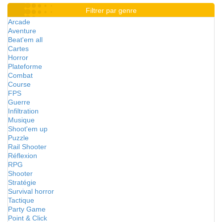
Filtrer par genre
Arcade
Aventure
Beat'em all
Cartes
Horror
Plateforme
Combat
Course
FPS
Guerre
Infiltration
Musique
Shoot'em up
Puzzle
Rail Shooter
Réflexion
RPG
Shooter
Stratégie
Survival horror
Tactique
Party Game
Point & Click