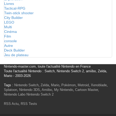
Livres
Tactical-RPG
Twin-stick shooter
City Builder
LEGO
Multi
Cinéma
Film
console
Autre
Deck Builder
Jeu de plateau
Nintendo-master.com, toute l'actualité Nintendo en France
Toute l'actualité Nintendo : Switch, Nintendo Switch 2, amiibo, Zelda,
Mario - 2003-2026
Tags :
Nintendo Switch
,
Zelda
,
Mario
,
Pokémon
,
Metroid
,
Xenoblade
,
Splatoon
,
Nintendo 3DS
,
Amiibo
,
My Nintendo
,
Cartoon Master
,
Nintendo Labo
Nintendo Switch 2
RSS Actu
,
RSS Tests