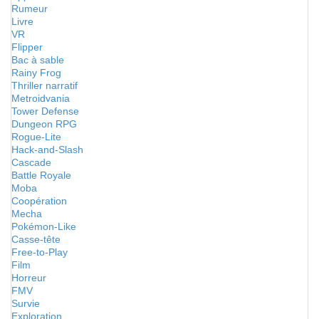
Rumeur
Livre
VR
Flipper
Bac à sable
Rainy Frog
Thriller narratif
Metroidvania
Tower Defense
Dungeon RPG
Rogue-Lite
Hack-and-Slash
Cascade
Battle Royale
Moba
Coopération
Mecha
Pokémon-Like
Casse-tête
Free-to-Play
Film
Horreur
FMV
Survie
Exploration