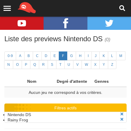
Liste des previews Nintendo DS
(0)
0-9
A
B
C
D
E
F
G
H
I
J
K
L
M
N
O
P
Q
R
S
T
U
V
W
X
Y
Z
Nom
Degré d'attente
Genres
Aucun jeu ne correspond à vos critères.
Filtres actifs
Nintendo DS
Rainy Frog