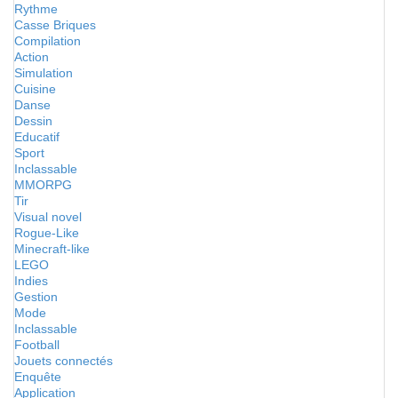
Rythme
Casse Briques
Compilation
Action
Simulation
Cuisine
Danse
Dessin
Educatif
Sport
Inclassable
MMORPG
Tir
Visual novel
Rogue-Like
Minecraft-like
LEGO
Indies
Gestion
Mode
Inclassable
Football
Jouets connectés
Enquête
Application