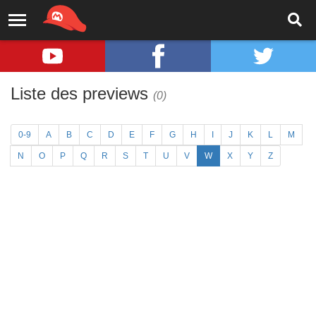
Liste des previews
(0)
0-9
A
B
C
D
E
F
G
H
I
J
K
L
M
N
O
P
Q
R
S
T
U
V
W
X
Y
Z