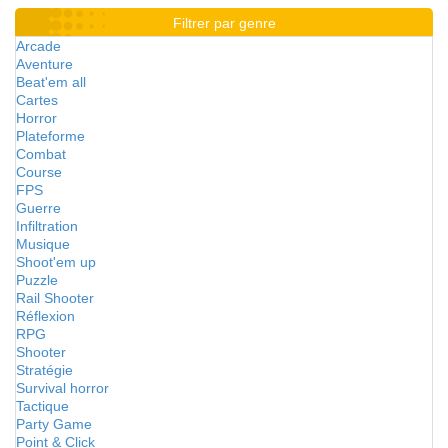
Filtrer par genre
Arcade
Aventure
Beat'em all
Cartes
Horror
Plateforme
Combat
Course
FPS
Guerre
Infiltration
Musique
Shoot'em up
Puzzle
Rail Shooter
Réflexion
RPG
Shooter
Stratégie
Survival horror
Tactique
Party Game
Point & Click