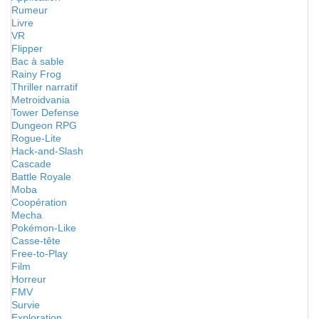
Rumeur
Livre
VR
Flipper
Bac à sable
Rainy Frog
Thriller narratif
Metroidvania
Tower Defense
Dungeon RPG
Rogue-Lite
Hack-and-Slash
Cascade
Battle Royale
Moba
Coopération
Mecha
Pokémon-Like
Casse-tête
Free-to-Play
Film
Horreur
FMV
Survie
Exploration