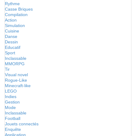
Rythme
Casse Briques
Compilation
Action
Simulation
Cuisine
Danse
Dessin
Educatif
Sport
Inclassable
MMORPG
Tir
Visual novel
Rogue-Like
Minecraft-like
LEGO
Indies
Gestion
Mode
Inclassable
Football
Jouets connectés
Enquête
Application