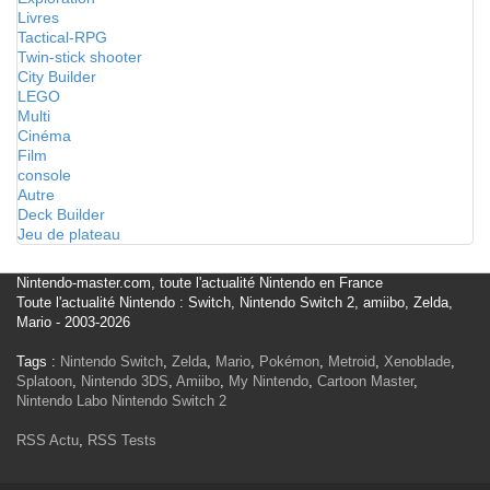
Livres
Tactical-RPG
Twin-stick shooter
City Builder
LEGO
Multi
Cinéma
Film
console
Autre
Deck Builder
Jeu de plateau
Nintendo-master.com, toute l'actualité Nintendo en France
Toute l'actualité Nintendo : Switch, Nintendo Switch 2, amiibo, Zelda,
Mario - 2003-2026
Tags :
Nintendo Switch
,
Zelda
,
Mario
,
Pokémon
,
Metroid
,
Xenoblade
,
Splatoon
,
Nintendo 3DS
,
Amiibo
,
My Nintendo
,
Cartoon Master
,
Nintendo Labo
Nintendo Switch 2
RSS Actu
,
RSS Tests