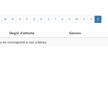
M
N
O
P
Q
R
S
T
U
V
W
X
Y
Z
Degré d'attente
Genres
u ne correspond à vos critères.