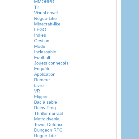
MMORPG
Tir
Visual novel
Rogue-Like
Minecraft-like
LEGO
Indies
Gestion
Mode
Inclassable
Football
Jouets connectés
Enquête
Application
Rumeur
Livre
VR
Flipper
Bac à sable
Rainy Frog
Thriller narratif
Metroidvania
Tower Defense
Dungeon RPG
Rogue-Lite