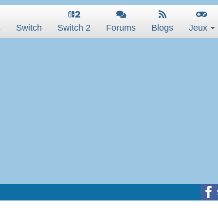
s
Switch
Switch 2
Forums
Blogs
Jeux