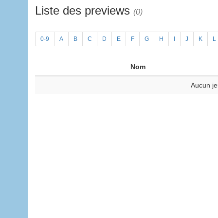
Liste des previews
(0)
0-9
A
B
C
D
E
F
G
H
I
J
K
L
Nom
Aucun je