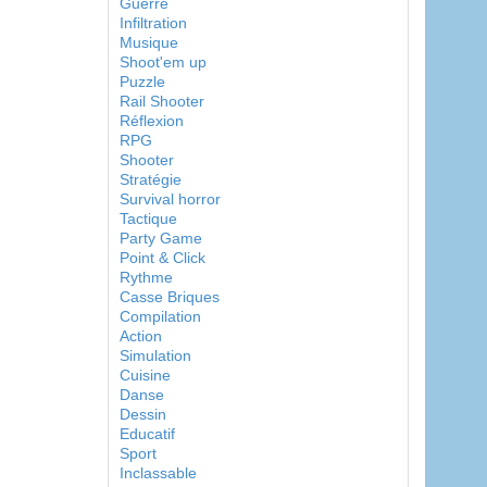
Guerre
Infiltration
Musique
Shoot'em up
Puzzle
Rail Shooter
Réflexion
RPG
Shooter
Stratégie
Survival horror
Tactique
Party Game
Point & Click
Rythme
Casse Briques
Compilation
Action
Simulation
Cuisine
Danse
Dessin
Educatif
Sport
Inclassable