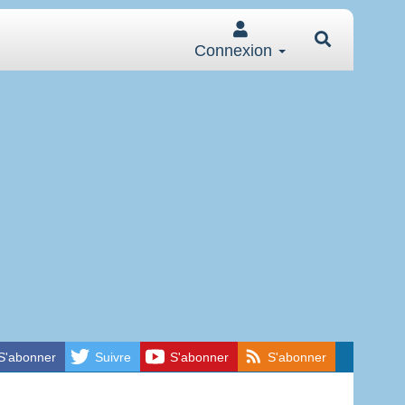
Connexion
S'abonner
Suivre
S'abonner
S'abonner