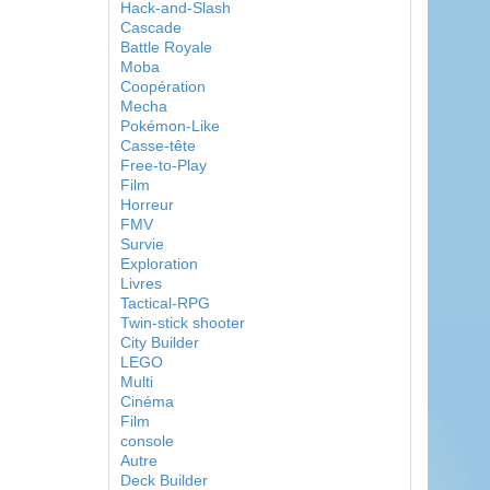
Hack-and-Slash
Cascade
Battle Royale
Moba
Coopération
Mecha
Pokémon-Like
Casse-tête
Free-to-Play
Film
Horreur
FMV
Survie
Exploration
Livres
Tactical-RPG
Twin-stick shooter
City Builder
LEGO
Multi
Cinéma
Film
console
Autre
Deck Builder