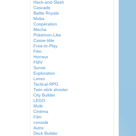
Hack-and-Slash
Cascade
Battle Royale
Moba
Coopération
Mecha
Pokémon-Like
Casse-tête
Free-to-Play
Film
Horreur
FMV
Survie
Exploration
Livres
Tactical-RPG
Twin-stick shooter
City Builder
LEGO
Multi
Cinéma
Film
console
Autre
Deck Builder