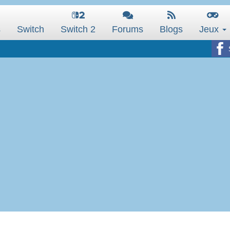
s
Switch
Switch 2
Forums
Blogs
Jeux