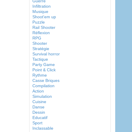
Guerre
Infiltration
Musique
Shoot'em up
Puzzle
Rail Shooter
Réflexion
RPG
Shooter
Stratégie
Survival horror
Tactique
Party Game
Point & Click
Rythme
Casse Briques
Compilation
Action
Simulation
Cuisine
Danse
Dessin
Educatif
Sport
Inclassable