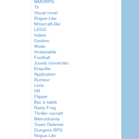
MMORPG
Tir
Visual novel
Rogue-Like
Minecraft-like
LEGO
Indies
Gestion
Mode
Inclassable
Football
Jouets connectés
Enquête
Application
Rumeur
Livre
VR
Flipper
Bac à sable
Rainy Frog
Thriller narratif
Metroidvania
Tower Defense
Dungeon RPG
Rogue-Lite