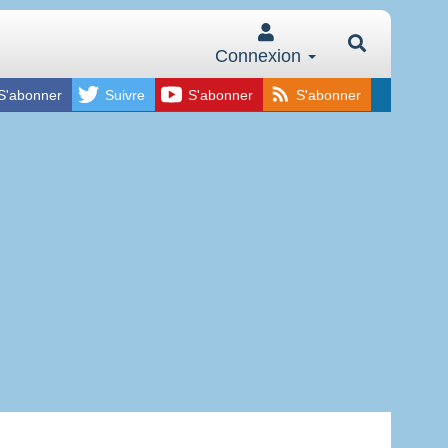
Connexion
S'abonner
Suivre
S'abonner
S'abonner