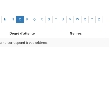
M
N
O
P
Q
R
S
T
U
V
W
X
Y
Z
Degré d'attente
Genres
u ne correspond à vos critères.