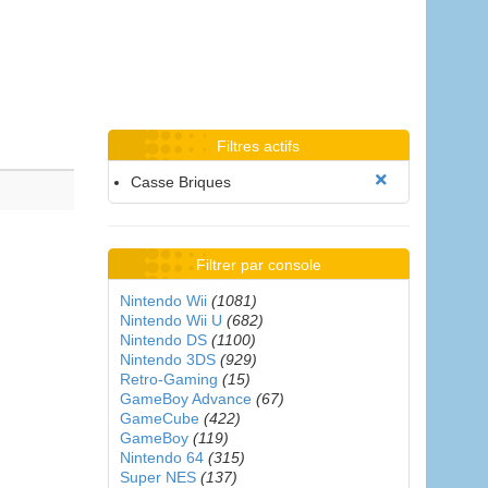
Filtres actifs
Casse Briques
Filtrer par console
Nintendo Wii
(1081)
Nintendo Wii U
(682)
Nintendo DS
(1100)
Nintendo 3DS
(929)
Retro-Gaming
(15)
GameBoy Advance
(67)
GameCube
(422)
GameBoy
(119)
Nintendo 64
(315)
Super NES
(137)