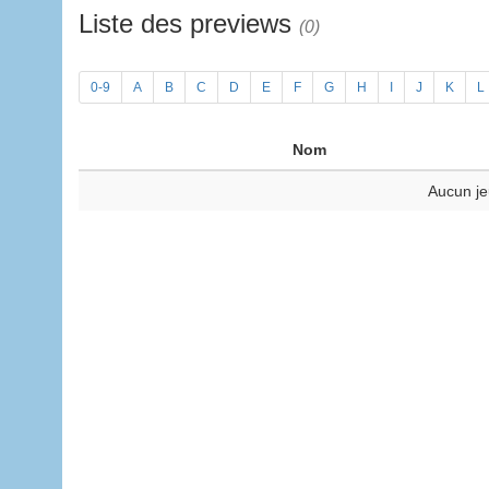
Liste des previews
(0)
0-9
A
B
C
D
E
F
G
H
I
J
K
L
Nom
Aucun je