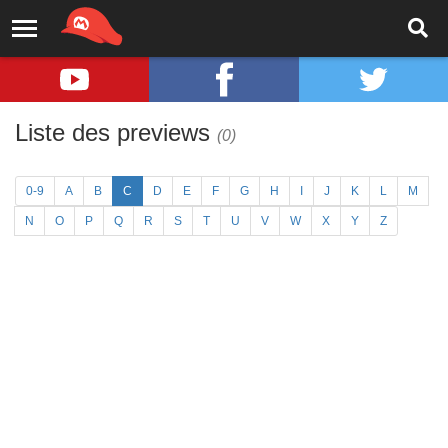
Liste des previews
(0)
0-9
A
B
C
D
E
F
G
H
I
J
K
L
M
N
O
P
Q
R
S
T
U
V
W
X
Y
Z