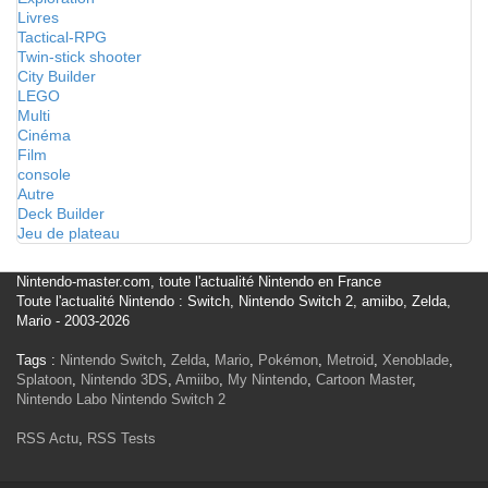
Livres
Tactical-RPG
Twin-stick shooter
City Builder
LEGO
Multi
Cinéma
Film
console
Autre
Deck Builder
Jeu de plateau
Nintendo-master.com, toute l'actualité Nintendo en France
Toute l'actualité Nintendo : Switch, Nintendo Switch 2, amiibo, Zelda,
Mario - 2003-2026
Tags :
Nintendo Switch
,
Zelda
,
Mario
,
Pokémon
,
Metroid
,
Xenoblade
,
Splatoon
,
Nintendo 3DS
,
Amiibo
,
My Nintendo
,
Cartoon Master
,
Nintendo Labo
Nintendo Switch 2
RSS Actu
,
RSS Tests