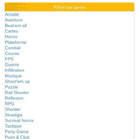
Filtrer par genre
Arcade
Aventure
Beat'em all
Cartes
Horror
Plateforme
Combat
Course
FPS
Guerre
Infiltration
Musique
Shoot'em up
Puzzle
Rail Shooter
Réflexion
RPG
Shooter
Stratégie
Survival horror
Tactique
Party Game
Point & Click