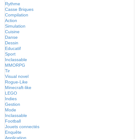
Rythme
Casse Briques
Compilation
Action
Simulation
Cuisine
Danse
Dessin
Educatif
Sport
Inclassable
MMORPG
Tir
Visual novel
Rogue-Like
Minecraft-like
LEGO
Indies
Gestion
Mode
Inclassable
Football
Jouets connectés
Enquête
Application