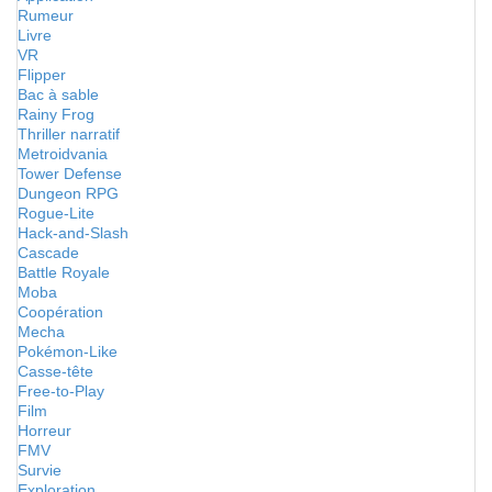
Rumeur
Livre
VR
Flipper
Bac à sable
Rainy Frog
Thriller narratif
Metroidvania
Tower Defense
Dungeon RPG
Rogue-Lite
Hack-and-Slash
Cascade
Battle Royale
Moba
Coopération
Mecha
Pokémon-Like
Casse-tête
Free-to-Play
Film
Horreur
FMV
Survie
Exploration