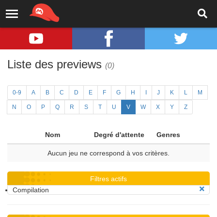
Liste des previews
(0)
0-9
A
B
C
D
E
F
G
H
I
J
K
L
M
N
O
P
Q
R
S
T
U
V
W
X
Y
Z
Nom
Degré d'attente
Genres
Aucun jeu ne correspond à vos critères.
Filtres actifs
Compilation