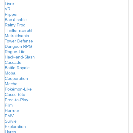
Livre
VR
Flipper
Bac à sable
Rainy Frog
Thriller narratif
Metroidvania
Tower Defense
Dungeon RPG
Rogue-Lite
Hack-and-Slash
Cascade
Battle Royale
Moba
Coopération
Mecha
Pokémon-Like
Casse-tête
Free-to-Play
Film
Horreur
FMV
Survie
Exploration
Livres