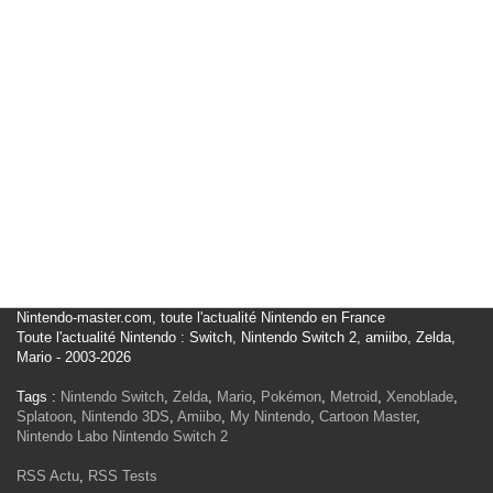
Nintendo-master.com, toute l'actualité Nintendo en France
Toute l'actualité Nintendo : Switch, Nintendo Switch 2, amiibo, Zelda,
Mario - 2003-2026
Tags :
Nintendo Switch
,
Zelda
,
Mario
,
Pokémon
,
Metroid
,
Xenoblade
,
Splatoon
,
Nintendo 3DS
,
Amiibo
,
My Nintendo
,
Cartoon Master
,
Nintendo Labo
Nintendo Switch 2
RSS Actu
,
RSS Tests