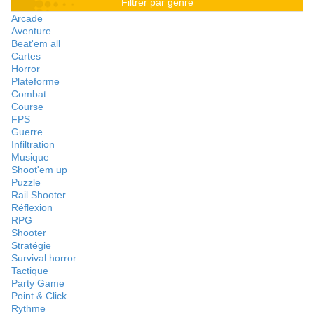
Filtrer par genre
Arcade
Aventure
Beat'em all
Cartes
Horror
Plateforme
Combat
Course
FPS
Guerre
Infiltration
Musique
Shoot'em up
Puzzle
Rail Shooter
Réflexion
RPG
Shooter
Stratégie
Survival horror
Tactique
Party Game
Point & Click
Rythme