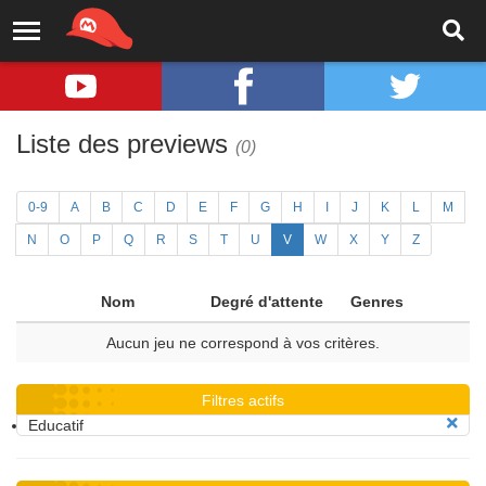
Liste des previews
(0)
0-9
A
B
C
D
E
F
G
H
I
J
K
L
M
N
O
P
Q
R
S
T
U
V
W
X
Y
Z
Nom
Degré d'attente
Genres
Aucun jeu ne correspond à vos critères.
Filtres actifs
Educatif