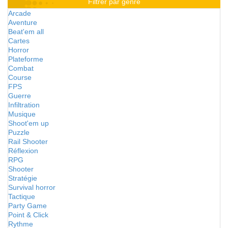
Filtrer par genre
Arcade
Aventure
Beat'em all
Cartes
Horror
Plateforme
Combat
Course
FPS
Guerre
Infiltration
Musique
Shoot'em up
Puzzle
Rail Shooter
Réflexion
RPG
Shooter
Stratégie
Survival horror
Tactique
Party Game
Point & Click
Rythme