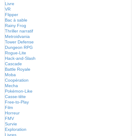
Livre
VR
Flipper
Bac à sable
Rainy Frog
Thriller narratif
Metroidvania
Tower Defense
Dungeon RPG
Rogue-Lite
Hack-and-Slash
Cascade
Battle Royale
Moba
Coopération
Mecha
Pokémon-Like
Casse-tête
Free-to-Play
Film
Horreur
FMV
Survie
Exploration
Livres