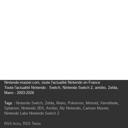
Nintendo-master.com, toute l'actualité Nintendo en France
Toute l'actualité Nintendo : Switch, Nintendo Switch 2, amiibo, Zelda,
Mario - 2003-2026
Tags :
Nintendo Switch
,
Zelda
,
Mario
,
Pokémon
,
Metroid
,
Xenoblade
,
Splatoon
,
Nintendo 3DS
,
Amiibo
,
My Nintendo
,
Cartoon Master
,
Nintendo Labo
Nintendo Switch 2
RSS Actu
,
RSS Tests