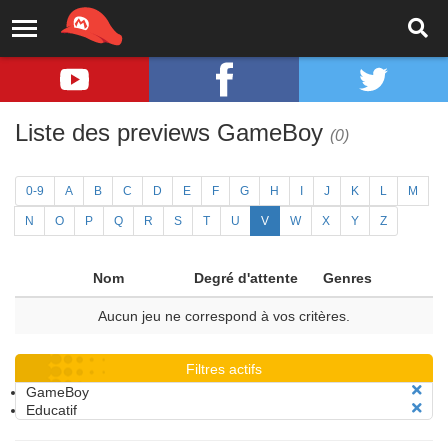
Liste des previews GameBoy
(0)
0-9
A
B
C
D
E
F
G
H
I
J
K
L
M
N
O
P
Q
R
S
T
U
V
W
X
Y
Z
Nom
Degré d'attente
Genres
Aucun jeu ne correspond à vos critères.
Filtres actifs
GameBoy
Educatif