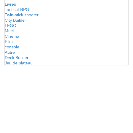
Livres
Tactical-RPG
Twin-stick shooter
City Builder
LEGO
Multi
Cinéma
Film
console
Autre
Deck Builder
Jeu de plateau