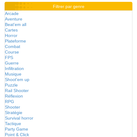
Filtrer par genre
Arcade
Aventure
Beat'em all
Cartes
Horror
Plateforme
Combat
Course
FPS
Guerre
Infiltration
Musique
Shoot'em up
Puzzle
Rail Shooter
Réflexion
RPG
Shooter
Stratégie
Survival horror
Tactique
Party Game
Point & Click