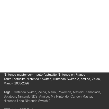
Nintendo-master.com, toute l'actualité Nintendo en France
Toute l'actualité Nintendo : Switch, Nintendo Switch 2, amiibo, Zelda,
Mario - 2003-2026
Tags :
Nintendo Switch
,
Zelda
,
Mario
,
Pokémon
,
Metroid
,
Xenoblade
,
Splatoon
,
Nintendo 3DS
,
Amiibo
,
My Nintendo
,
Cartoon Master
,
Nintendo Labo
Nintendo Switch 2