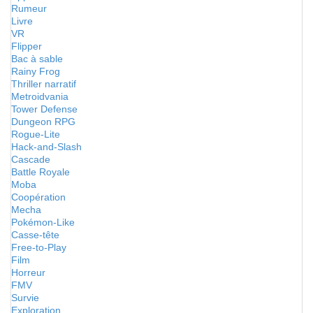
Rumeur
Livre
VR
Flipper
Bac à sable
Rainy Frog
Thriller narratif
Metroidvania
Tower Defense
Dungeon RPG
Rogue-Lite
Hack-and-Slash
Cascade
Battle Royale
Moba
Coopération
Mecha
Pokémon-Like
Casse-tête
Free-to-Play
Film
Horreur
FMV
Survie
Exploration