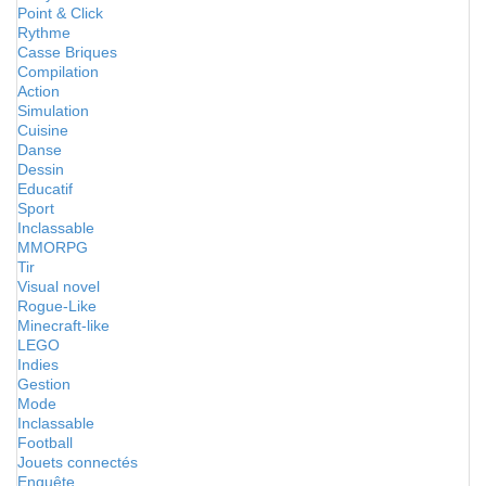
Point & Click
Rythme
Casse Briques
Compilation
Action
Simulation
Cuisine
Danse
Dessin
Educatif
Sport
Inclassable
MMORPG
Tir
Visual novel
Rogue-Like
Minecraft-like
LEGO
Indies
Gestion
Mode
Inclassable
Football
Jouets connectés
Enquête