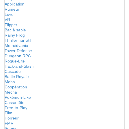
Application
Rumeur
Livre
VR
Flipper
Bac à sable
Rainy Frog
Thriller narratif
Metroidvania
Tower Defense
Dungeon RPG
Rogue-Lite
Hack-and-Slash
Cascade
Battle Royale
Moba
Coopération
Mecha
Pokémon-Like
Casse-tête
Free-to-Play
Film
Horreur
FMV
Survie