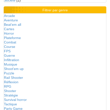
Société
(2)
Filtrer par genre
Arcade
Aventure
Beat'em all
Cartes
Horror
Plateforme
Combat
Course
FPS
Guerre
Infiltration
Musique
Shoot'em up
Puzzle
Rail Shooter
Réflexion
RPG
Shooter
Stratégie
Survival horror
Tactique
Party Game