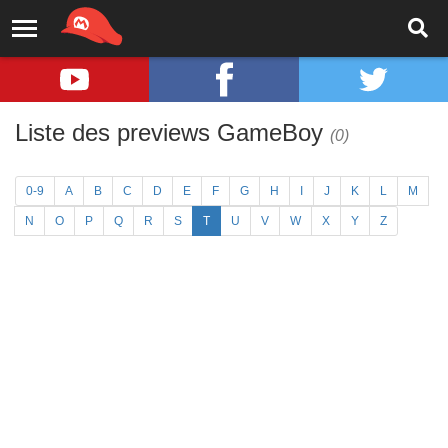
Liste des previews GameBoy
(0)
0-9
A
B
C
D
E
F
G
H
I
J
K
L
M
N
O
P
Q
R
S
T
U
V
W
X
Y
Z