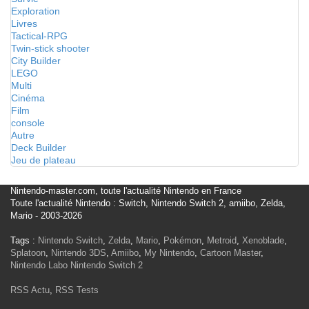
Exploration
Livres
Tactical-RPG
Twin-stick shooter
City Builder
LEGO
Multi
Cinéma
Film
console
Autre
Deck Builder
Jeu de plateau
Nintendo-master.com, toute l'actualité Nintendo en France
Toute l'actualité Nintendo : Switch, Nintendo Switch 2, amiibo, Zelda,
Mario - 2003-2026
Tags :
Nintendo Switch
,
Zelda
,
Mario
,
Pokémon
,
Metroid
,
Xenoblade
,
Splatoon
,
Nintendo 3DS
,
Amiibo
,
My Nintendo
,
Cartoon Master
,
Nintendo Labo
Nintendo Switch 2
RSS Actu
,
RSS Tests