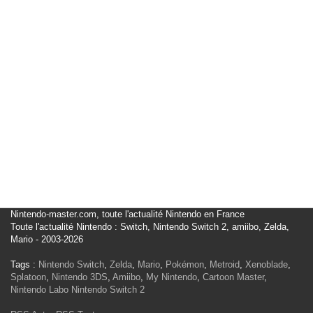
Nintendo-master.com, toute l'actualité Nintendo en France
Toute l'actualité Nintendo : Switch, Nintendo Switch 2, amiibo, Zelda,
Mario - 2003-2026
Tags :
Nintendo Switch
,
Zelda
,
Mario
,
Pokémon
,
Metroid
,
Xenoblade
,
Splatoon
,
Nintendo 3DS
,
Amiibo
,
My Nintendo
,
Cartoon Master
,
Nintendo Labo
Nintendo Switch 2