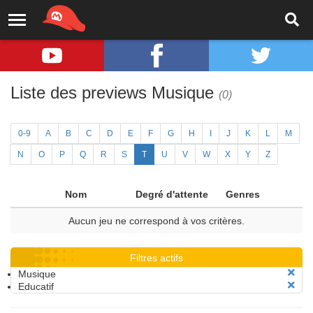
Liste des previews Musique
(0)
0-9
A
B
C
D
E
F
G
H
I
J
K
L
M
N
O
P
Q
R
S
T
U
V
W
X
Y
Z
Nom
Degré d'attente
Genres
Aucun jeu ne correspond à vos critères.
Filtres actifs
Musique
Educatif