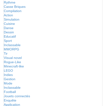
Rythme
Casse Briques
Compilation
Action
Simulation
Cuisine
Danse
Dessin
Educatif
Sport
Inclassable
MMORPG
Tir
Visual novel
Rogue-Like
Minecraft-like
LEGO
Indies
Gestion
Mode
Inclassable
Football
Jouets connectés
Enquête
Application