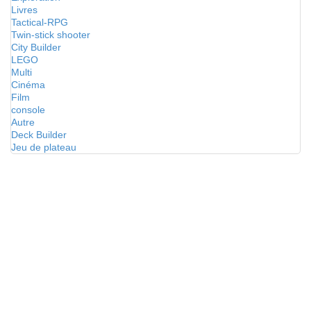
Livres
Tactical-RPG
Twin-stick shooter
City Builder
LEGO
Multi
Cinéma
Film
console
Autre
Deck Builder
Jeu de plateau