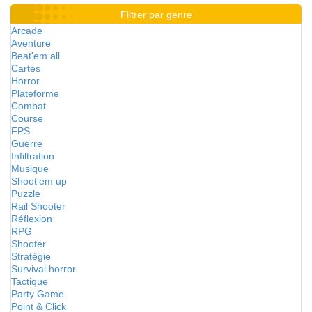
Filtrer par genre
Arcade
Aventure
Beat'em all
Cartes
Horror
Plateforme
Combat
Course
FPS
Guerre
Infiltration
Musique
Shoot'em up
Puzzle
Rail Shooter
Réflexion
RPG
Shooter
Stratégie
Survival horror
Tactique
Party Game
Point & Click