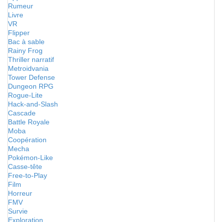
Rumeur
Livre
VR
Flipper
Bac à sable
Rainy Frog
Thriller narratif
Metroidvania
Tower Defense
Dungeon RPG
Rogue-Lite
Hack-and-Slash
Cascade
Battle Royale
Moba
Coopération
Mecha
Pokémon-Like
Casse-tête
Free-to-Play
Film
Horreur
FMV
Survie
Exploration