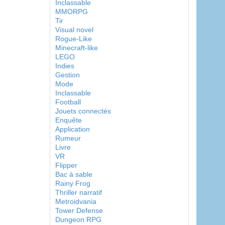
Inclassable
MMORPG
Tir
Visual novel
Rogue-Like
Minecraft-like
LEGO
Indies
Gestion
Mode
Inclassable
Football
Jouets connectés
Enquête
Application
Rumeur
Livre
VR
Flipper
Bac à sable
Rainy Frog
Thriller narratif
Metroidvania
Tower Defense
Dungeon RPG