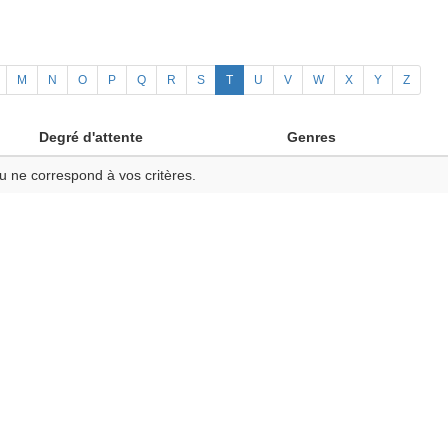
M
N
O
P
Q
R
S
T
U
V
W
X
Y
Z
Degré d'attente
Genres
u ne correspond à vos critères.