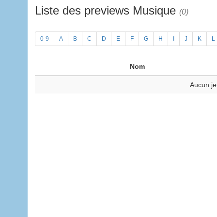
Liste des previews Musique
(0)
0-9
A
B
C
D
E
F
G
H
I
J
K
L
Nom
Aucun je