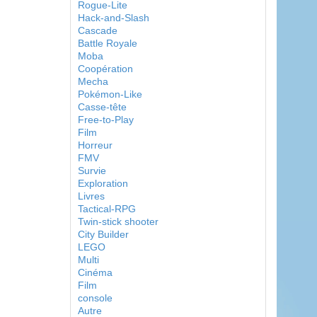
Rogue-Lite
Hack-and-Slash
Cascade
Battle Royale
Moba
Coopération
Mecha
Pokémon-Like
Casse-tête
Free-to-Play
Film
Horreur
FMV
Survie
Exploration
Livres
Tactical-RPG
Twin-stick shooter
City Builder
LEGO
Multi
Cinéma
Film
console
Autre