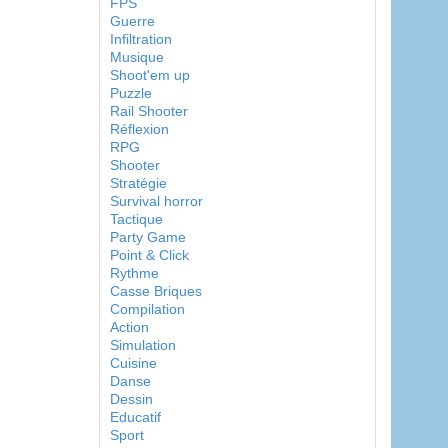
FPS
Guerre
Infiltration
Musique
Shoot'em up
Puzzle
Rail Shooter
Réflexion
RPG
Shooter
Stratégie
Survival horror
Tactique
Party Game
Point & Click
Rythme
Casse Briques
Compilation
Action
Simulation
Cuisine
Danse
Dessin
Educatif
Sport