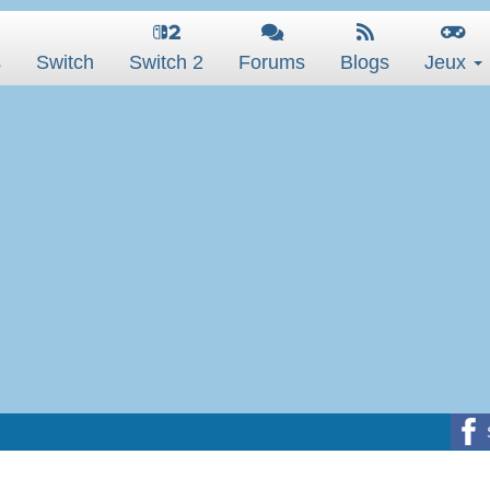
s
Switch
Switch 2
Forums
Blogs
Jeux