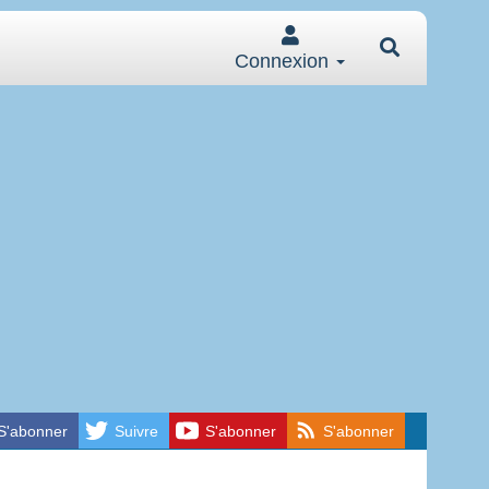
Connexion
S'abonner
Suivre
S'abonner
S'abonner