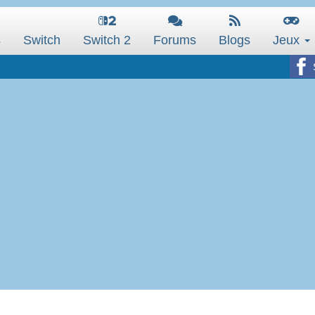
s
Switch
Switch 2
Forums
Blogs
Jeux