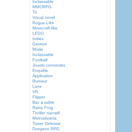
Inclassable
MMORPG
Tir
Visual novel
Rogue-Like
Minecraft-like
LEGO
Indies
Gestion
Mode
Inclassable
Football
Jouets connectés
Enquête
Application
Rumeur
Livre
VR
Flipper
Bac à sable
Rainy Frog
Thriller narratif
Metroidvania
Tower Defense
Dungeon RPG