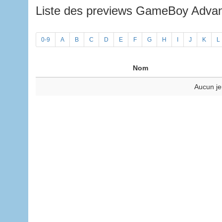
Liste des previews GameBoy Adv
0-9
A
B
C
D
E
F
G
H
I
J
K
L
Nom
Aucun je