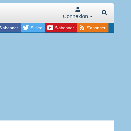
Connexion
S'abonner
Suivre
S'abonner
S'abonner