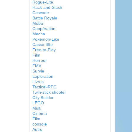
Rogue-Lite
Hack-and-Slash
Cascade
Battle Royale
Moba
Coopération
Mecha
Pokémon-Like
Casse-tête
Free-to-Play
Film
Horreur
FMV
Survie
Exploration
Livres
Tactical-RPG
Twin-stick shooter
City Builder
LEGO
Multi
Cinéma
Film
console
Autre