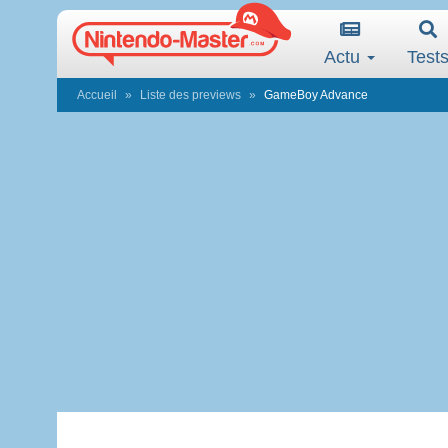
Actu
Test
Accueil
Liste des previews
GameBoy Advance