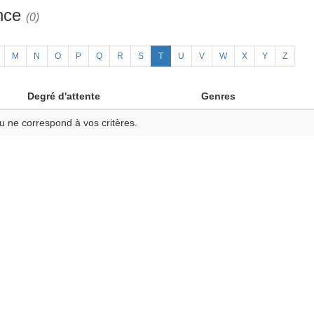
ance
(0)
M
N
O
P
Q
R
S
T
U
V
W
X
Y
Z
Degré d'attente
Genres
u ne correspond à vos critères.