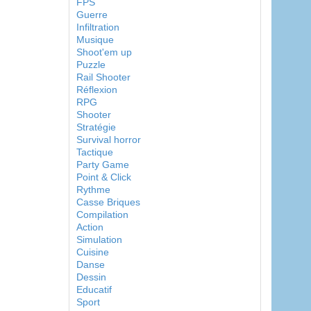
FPS
Guerre
Infiltration
Musique
Shoot'em up
Puzzle
Rail Shooter
Réflexion
RPG
Shooter
Stratégie
Survival horror
Tactique
Party Game
Point & Click
Rythme
Casse Briques
Compilation
Action
Simulation
Cuisine
Danse
Dessin
Educatif
Sport