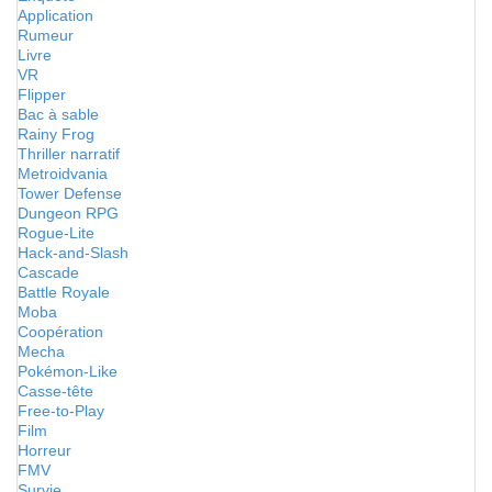
Application
Rumeur
Livre
VR
Flipper
Bac à sable
Rainy Frog
Thriller narratif
Metroidvania
Tower Defense
Dungeon RPG
Rogue-Lite
Hack-and-Slash
Cascade
Battle Royale
Moba
Coopération
Mecha
Pokémon-Like
Casse-tête
Free-to-Play
Film
Horreur
FMV
Survie