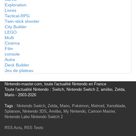
Exploration
Livres
Tactical-RPG
Twin-stick shooter
City Builder
LEGO
Multi
Cinéma
Film
console
Autre
Deck Builder
Jeu de plateau
Nintendo-master.com, toute l'actualité Nintendo en France
Toute l'actualité Nintendo : Switch, Nintendo Switch 2, amiibo, Zelda,
Mario - 2003-2026
Tags :
Nintendo Switch
,
Zelda
,
Mario
,
Pokémon
,
Metroid
,
Xenoblade
,
Splatoon
,
Nintendo 3DS
,
Amiibo
,
My Nintendo
,
Cartoon Master
,
Nintendo Labo
Nintendo Switch 2
RSS Actu
,
RSS Tests