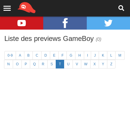
Liste des previews GameBoy
(0)
0-9
A
B
C
D
E
F
G
H
I
J
K
L
M
N
O
P
Q
R
S
T
U
V
W
X
Y
Z