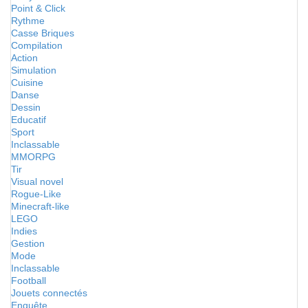
Point & Click
Rythme
Casse Briques
Compilation
Action
Simulation
Cuisine
Danse
Dessin
Educatif
Sport
Inclassable
MMORPG
Tir
Visual novel
Rogue-Like
Minecraft-like
LEGO
Indies
Gestion
Mode
Inclassable
Football
Jouets connectés
Enquête