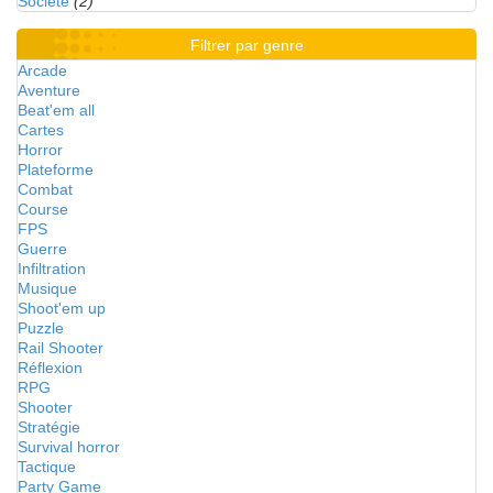
Société
(2)
Filtrer par genre
Arcade
Aventure
Beat'em all
Cartes
Horror
Plateforme
Combat
Course
FPS
Guerre
Infiltration
Musique
Shoot'em up
Puzzle
Rail Shooter
Réflexion
RPG
Shooter
Stratégie
Survival horror
Tactique
Party Game