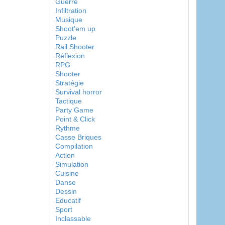
Guerre
Infiltration
Musique
Shoot'em up
Puzzle
Rail Shooter
Réflexion
RPG
Shooter
Stratégie
Survival horror
Tactique
Party Game
Point & Click
Rythme
Casse Briques
Compilation
Action
Simulation
Cuisine
Danse
Dessin
Educatif
Sport
Inclassable