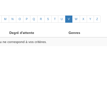
M
N
O
P
Q
R
S
T
U
V
W
X
Y
Z
Degré d'attente
Genres
u ne correspond à vos critères.