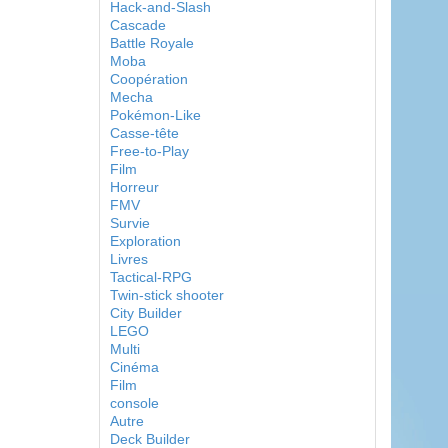
Hack-and-Slash
Cascade
Battle Royale
Moba
Coopération
Mecha
Pokémon-Like
Casse-tête
Free-to-Play
Film
Horreur
FMV
Survie
Exploration
Livres
Tactical-RPG
Twin-stick shooter
City Builder
LEGO
Multi
Cinéma
Film
console
Autre
Deck Builder