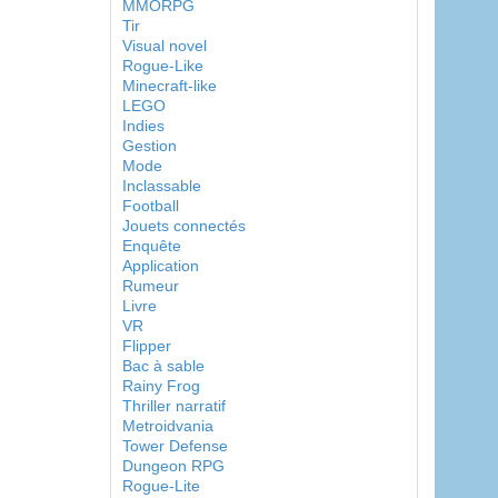
MMORPG
Tir
Visual novel
Rogue-Like
Minecraft-like
LEGO
Indies
Gestion
Mode
Inclassable
Football
Jouets connectés
Enquête
Application
Rumeur
Livre
VR
Flipper
Bac à sable
Rainy Frog
Thriller narratif
Metroidvania
Tower Defense
Dungeon RPG
Rogue-Lite