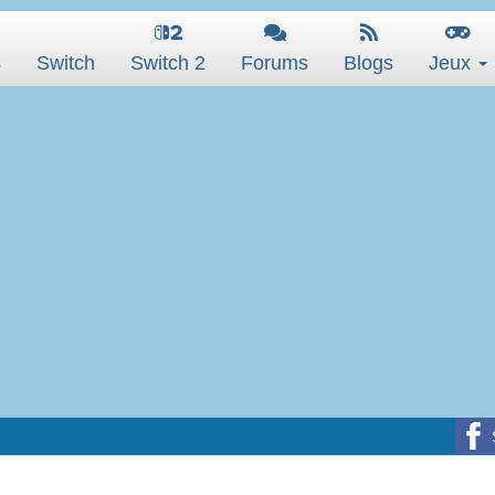
s
Switch
Switch 2
Forums
Blogs
Jeux