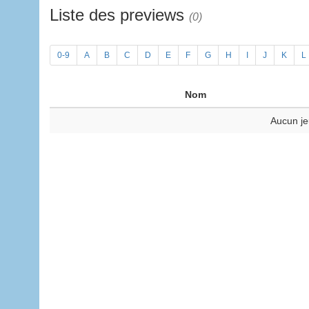
Liste des previews
(0)
0-9
A
B
C
D
E
F
G
H
I
J
K
L
Nom
Aucun je