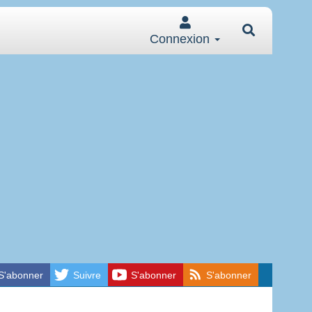
Connexion
S'abonner
Suivre
S'abonner
S'abonner