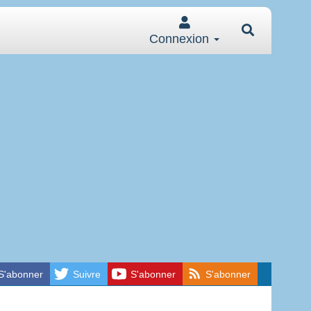
Connexion
S'abonner
Suivre
S'abonner
S'abonner