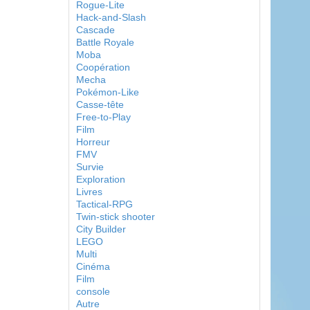
Rogue-Lite
Hack-and-Slash
Cascade
Battle Royale
Moba
Coopération
Mecha
Pokémon-Like
Casse-tête
Free-to-Play
Film
Horreur
FMV
Survie
Exploration
Livres
Tactical-RPG
Twin-stick shooter
City Builder
LEGO
Multi
Cinéma
Film
console
Autre