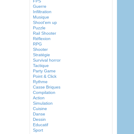
FPS
Guerre
Infiltration
Musique
Shoot'em up
Puzzle
Rail Shooter
Réflexion
RPG
Shooter
Stratégie
Survival horror
Tactique
Party Game
Point & Click
Rythme
Casse Briques
Compilation
Action
Simulation
Cuisine
Danse
Dessin
Educatif
Sport