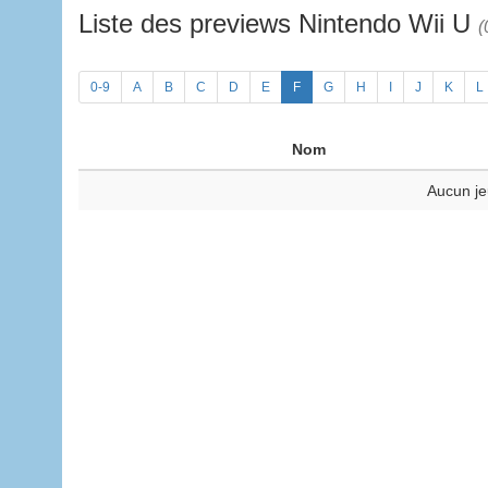
Liste des previews Nintendo Wii U
(
0-9
A
B
C
D
E
F
G
H
I
J
K
L
Nom
Aucun je