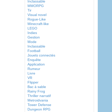
Inclassable
MMORPG
Tir
Visual novel
Rogue-Like
Minecraft-like
LEGO
Indies
Gestion
Mode
Inclassable
Football
Jouets connectés
Enquête
Application
Rumeur
Livre
VR
Flipper
Bac à sable
Rainy Frog
Thriller narratif
Metroidvania
Tower Defense
Dungeon RPG