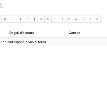
0)
M
N
O
P
Q
R
S
T
U
V
W
X
Y
Z
Degré d'attente
Genres
u ne correspond à vos critères.