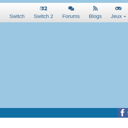
s
Switch
Switch 2
Forums
Blogs
Jeux