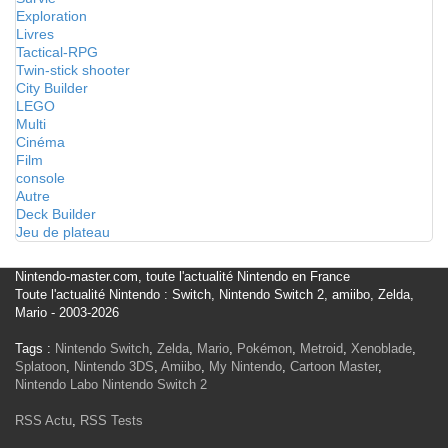
Exploration
Livres
Tactical-RPG
Twin-stick shooter
City Builder
LEGO
Multi
Cinéma
Film
console
Autre
Deck Builder
Jeu de plateau
Nintendo-master.com, toute l'actualité Nintendo en France
Toute l'actualité Nintendo : Switch, Nintendo Switch 2, amiibo, Zelda,
Mario - 2003-2026
Tags :
Nintendo Switch
,
Zelda
,
Mario
,
Pokémon
,
Metroid
,
Xenoblade
,
Splatoon
,
Nintendo 3DS
,
Amiibo
,
My Nintendo
,
Cartoon Master
,
Nintendo Labo
Nintendo Switch 2
RSS Actu
,
RSS Tests