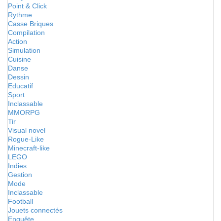
Point & Click
Rythme
Casse Briques
Compilation
Action
Simulation
Cuisine
Danse
Dessin
Educatif
Sport
Inclassable
MMORPG
Tir
Visual novel
Rogue-Like
Minecraft-like
LEGO
Indies
Gestion
Mode
Inclassable
Football
Jouets connectés
Enquête