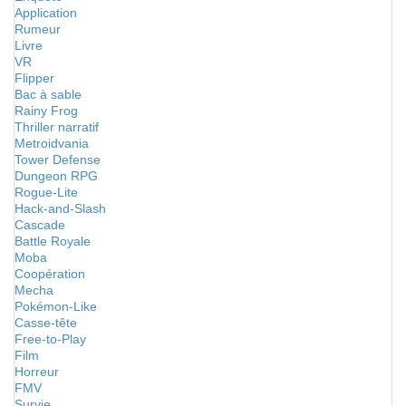
Application
Rumeur
Livre
VR
Flipper
Bac à sable
Rainy Frog
Thriller narratif
Metroidvania
Tower Defense
Dungeon RPG
Rogue-Lite
Hack-and-Slash
Cascade
Battle Royale
Moba
Coopération
Mecha
Pokémon-Like
Casse-tête
Free-to-Play
Film
Horreur
FMV
Survie