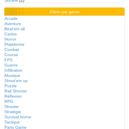
Société
(2)
Filtrer par genre
Arcade
Aventure
Beat'em all
Cartes
Horror
Plateforme
Combat
Course
FPS
Guerre
Infiltration
Musique
Shoot'em up
Puzzle
Rail Shooter
Réflexion
RPG
Shooter
Stratégie
Survival horror
Tactique
Party Game