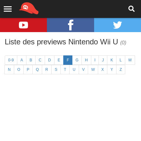
Liste des previews Nintendo Wii U
(0)
0-9
A
B
C
D
E
F
G
H
I
J
K
L
M
N
O
P
Q
R
S
T
U
V
W
X
Y
Z