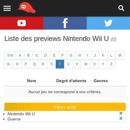
Liste des previews Nintendo Wii U
(0)
0-9
A
B
C
D
E
F
G
H
I
J
K
L
M
N
O
P
Q
R
S
T
U
V
W
X
Y
Z
Nom
Degré d'attente
Genres
Aucun jeu ne correspond à vos critères.
Filtres actifs
Nintendo Wii U
Guerre