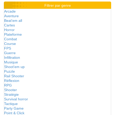
Filtrer par genre
Arcade
Aventure
Beat'em all
Cartes
Horror
Plateforme
Combat
Course
FPS
Guerre
Infiltration
Musique
Shoot'em up
Puzzle
Rail Shooter
Réflexion
RPG
Shooter
Stratégie
Survival horror
Tactique
Party Game
Point & Click