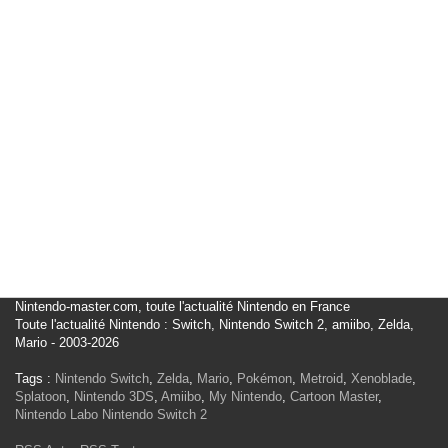
Nintendo-master.com, toute l'actualité Nintendo en France
Toute l'actualité Nintendo : Switch, Nintendo Switch 2, amiibo, Zelda,
Mario - 2003-2026
Tags :
Nintendo Switch
,
Zelda
,
Mario
,
Pokémon
,
Metroid
,
Xenoblade
,
Splatoon
,
Nintendo 3DS
,
Amiibo
,
My Nintendo
,
Cartoon Master
,
Nintendo Labo
Nintendo Switch 2