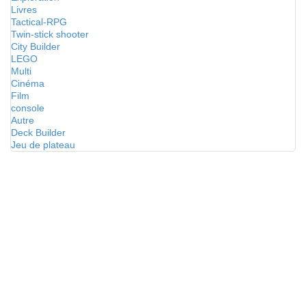
Livres
Tactical-RPG
Twin-stick shooter
City Builder
LEGO
Multi
Cinéma
Film
console
Autre
Deck Builder
Jeu de plateau