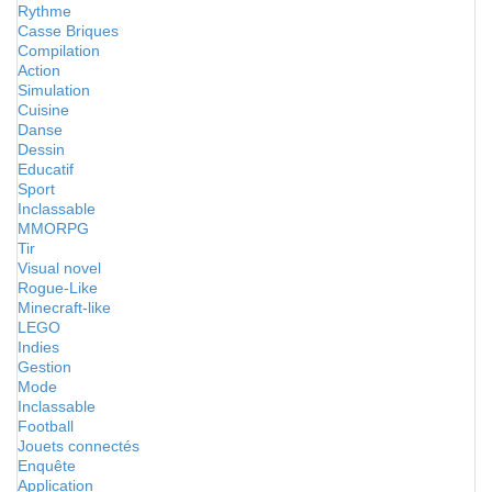
Rythme
Casse Briques
Compilation
Action
Simulation
Cuisine
Danse
Dessin
Educatif
Sport
Inclassable
MMORPG
Tir
Visual novel
Rogue-Like
Minecraft-like
LEGO
Indies
Gestion
Mode
Inclassable
Football
Jouets connectés
Enquête
Application