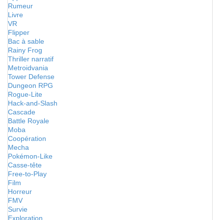
Rumeur
Livre
VR
Flipper
Bac à sable
Rainy Frog
Thriller narratif
Metroidvania
Tower Defense
Dungeon RPG
Rogue-Lite
Hack-and-Slash
Cascade
Battle Royale
Moba
Coopération
Mecha
Pokémon-Like
Casse-tête
Free-to-Play
Film
Horreur
FMV
Survie
Exploration