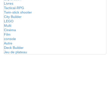
Livres
Tactical-RPG
Twin-stick shooter
City Builder
LEGO
Multi
Cinéma
Film
console
Autre
Deck Builder
Jeu de plateau