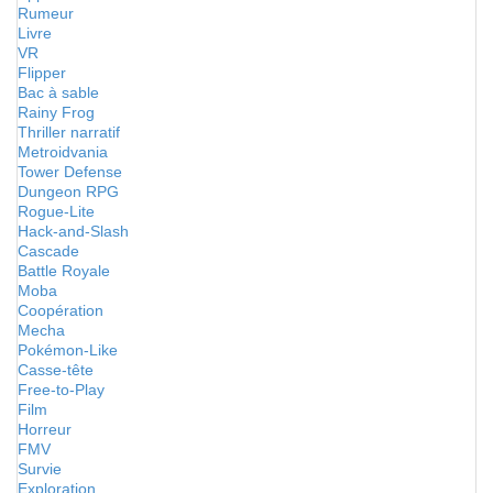
Rumeur
Livre
VR
Flipper
Bac à sable
Rainy Frog
Thriller narratif
Metroidvania
Tower Defense
Dungeon RPG
Rogue-Lite
Hack-and-Slash
Cascade
Battle Royale
Moba
Coopération
Mecha
Pokémon-Like
Casse-tête
Free-to-Play
Film
Horreur
FMV
Survie
Exploration