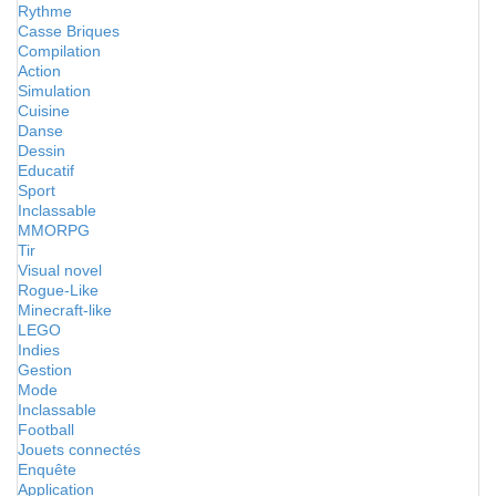
Rythme
Casse Briques
Compilation
Action
Simulation
Cuisine
Danse
Dessin
Educatif
Sport
Inclassable
MMORPG
Tir
Visual novel
Rogue-Like
Minecraft-like
LEGO
Indies
Gestion
Mode
Inclassable
Football
Jouets connectés
Enquête
Application