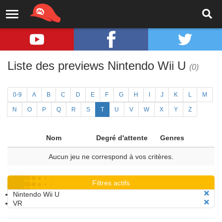
Liste des previews Nintendo Wii U
(0)
0-9
A
B
C
D
E
F
G
H
I
J
K
L
M
N
O
P
Q
R
S
T
U
V
W
X
Y
Z
Nom
Degré d'attente
Genres
Aucun jeu ne correspond à vos critères.
Filtres actifs
Nintendo Wii U
VR