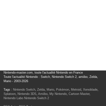
Nintendo-master.com, toute l'actualité Nintendo en France
Toute l'actualité Nintendo : Switch, Nintendo Switch 2, amiibo, Zelda,
Mario - 2003-2026
Tags :
Nintendo Switch
,
Zelda
,
Mario
,
Pokémon
,
Metroid
,
Xenoblade
,
Splatoon
,
Nintendo 3DS
,
Amiibo
,
My Nintendo
,
Cartoon Master
,
Nintendo Labo
Nintendo Switch 2