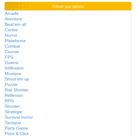
Filtrer par genre
Arcade
Aventure
Beat'em all
Cartes
Horror
Plateforme
Combat
Course
FPS
Guerre
Infiltration
Musique
Shoot'em up
Puzzle
Rail Shooter
Réflexion
RPG
Shooter
Stratégie
Survival horror
Tactique
Party Game
Point & Click