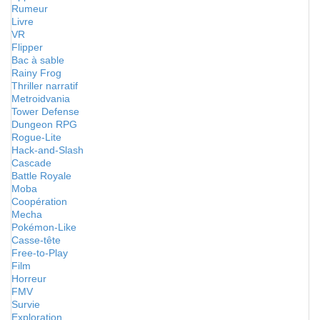
Rumeur
Livre
VR
Flipper
Bac à sable
Rainy Frog
Thriller narratif
Metroidvania
Tower Defense
Dungeon RPG
Rogue-Lite
Hack-and-Slash
Cascade
Battle Royale
Moba
Coopération
Mecha
Pokémon-Like
Casse-tête
Free-to-Play
Film
Horreur
FMV
Survie
Exploration