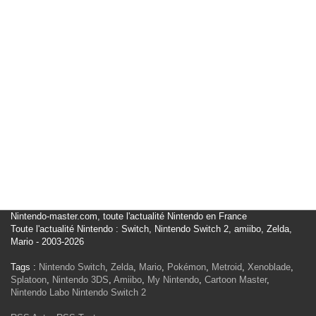
Nintendo-master.com, toute l'actualité Nintendo en France
Toute l'actualité Nintendo : Switch, Nintendo Switch 2, amiibo, Zelda,
Mario - 2003-2026
Tags :
Nintendo Switch
,
Zelda
,
Mario
,
Pokémon
,
Metroid
,
Xenoblade
,
Splatoon
,
Nintendo 3DS
,
Amiibo
,
My Nintendo
,
Cartoon Master
,
Nintendo Labo
Nintendo Switch 2