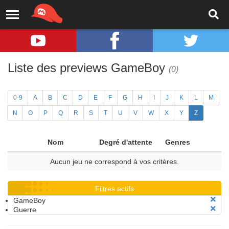
Liste des previews GameBoy
(0)
0-9
A
B
C
D
E
F
G
H
I
J
K
L
M
N
O
P
Q
R
S
T
U
V
W
X
Y
Z
Nom
Degré d'attente
Genres
Aucun jeu ne correspond à vos critères.
Filtres actifs
GameBoy
Guerre