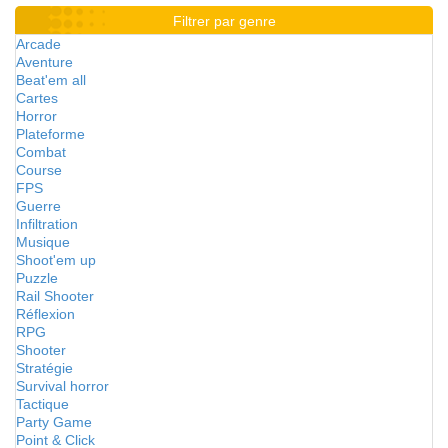
Filtrer par genre
Arcade
Aventure
Beat'em all
Cartes
Horror
Plateforme
Combat
Course
FPS
Guerre
Infiltration
Musique
Shoot'em up
Puzzle
Rail Shooter
Réflexion
RPG
Shooter
Stratégie
Survival horror
Tactique
Party Game
Point & Click