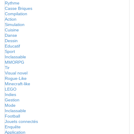
Rythme
Casse Briques
Compilation
Action
Simulation
Cuisine
Danse
Dessin
Educatif
Sport
Inclassable
MMORPG
Tir
Visual novel
Rogue-Like
Minecraft-like
LEGO
Indies
Gestion
Mode
Inclassable
Football
Jouets connectés
Enquête
Application