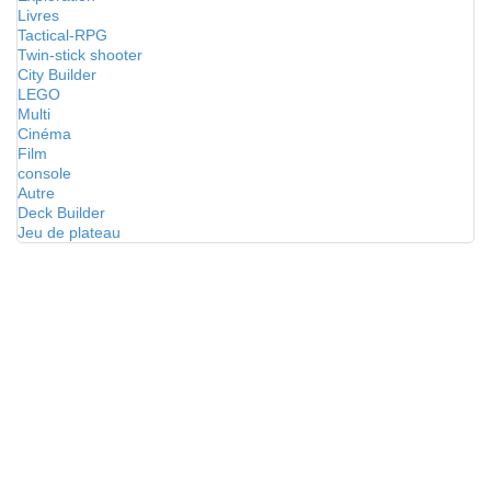
Livres
Tactical-RPG
Twin-stick shooter
City Builder
LEGO
Multi
Cinéma
Film
console
Autre
Deck Builder
Jeu de plateau