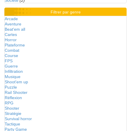
Société
(2)
Filtrer par genre
Arcade
Aventure
Beat'em all
Cartes
Horror
Plateforme
Combat
Course
FPS
Guerre
Infiltration
Musique
Shoot'em up
Puzzle
Rail Shooter
Réflexion
RPG
Shooter
Stratégie
Survival horror
Tactique
Party Game