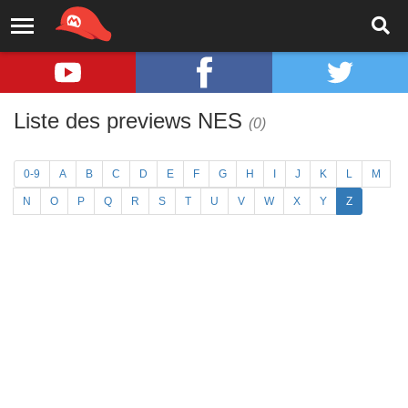
Liste des previews NES
(0)
0-9
A
B
C
D
E
F
G
H
I
J
K
L
M
N
O
P
Q
R
S
T
U
V
W
X
Y
Z