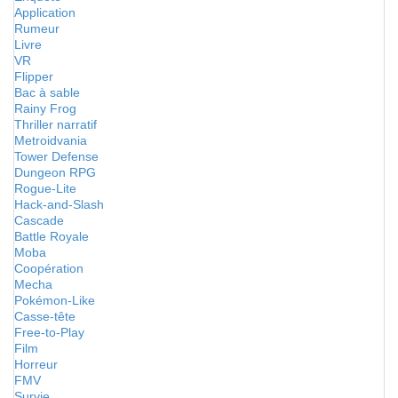
Application
Rumeur
Livre
VR
Flipper
Bac à sable
Rainy Frog
Thriller narratif
Metroidvania
Tower Defense
Dungeon RPG
Rogue-Lite
Hack-and-Slash
Cascade
Battle Royale
Moba
Coopération
Mecha
Pokémon-Like
Casse-tête
Free-to-Play
Film
Horreur
FMV
Survie