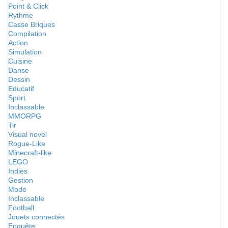
Point & Click
Rythme
Casse Briques
Compilation
Action
Simulation
Cuisine
Danse
Dessin
Educatif
Sport
Inclassable
MMORPG
Tir
Visual novel
Rogue-Like
Minecraft-like
LEGO
Indies
Gestion
Mode
Inclassable
Football
Jouets connectés
Enquête