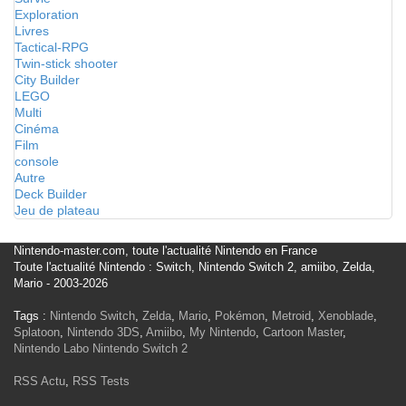
Exploration
Livres
Tactical-RPG
Twin-stick shooter
City Builder
LEGO
Multi
Cinéma
Film
console
Autre
Deck Builder
Jeu de plateau
Nintendo-master.com, toute l'actualité Nintendo en France
Toute l'actualité Nintendo : Switch, Nintendo Switch 2, amiibo, Zelda,
Mario - 2003-2026
Tags :
Nintendo Switch
,
Zelda
,
Mario
,
Pokémon
,
Metroid
,
Xenoblade
,
Splatoon
,
Nintendo 3DS
,
Amiibo
,
My Nintendo
,
Cartoon Master
,
Nintendo Labo
Nintendo Switch 2
RSS Actu
,
RSS Tests