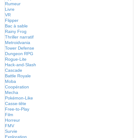
Rumeur
Livre
VR
Flipper
Bac à sable
Rainy Frog
Thriller narratif
Metroidvania
Tower Defense
Dungeon RPG
Rogue-Lite
Hack-and-Slash
Cascade
Battle Royale
Moba
Coopération
Mecha
Pokémon-Like
Casse-tête
Free-to-Play
Film
Horreur
FMV
Survie
Exploration