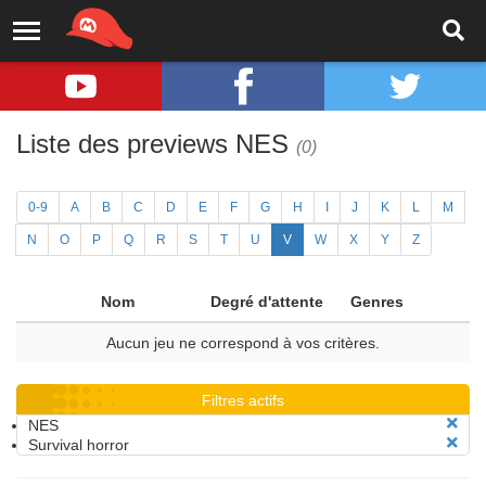
Liste des previews NES
(0)
0-9
A
B
C
D
E
F
G
H
I
J
K
L
M
N
O
P
Q
R
S
T
U
V
W
X
Y
Z
Nom
Degré d'attente
Genres
Aucun jeu ne correspond à vos critères.
Filtres actifs
NES
Survival horror