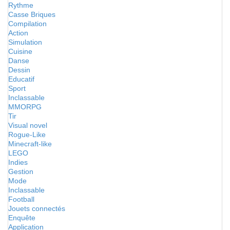
Rythme
Casse Briques
Compilation
Action
Simulation
Cuisine
Danse
Dessin
Educatif
Sport
Inclassable
MMORPG
Tir
Visual novel
Rogue-Like
Minecraft-like
LEGO
Indies
Gestion
Mode
Inclassable
Football
Jouets connectés
Enquête
Application