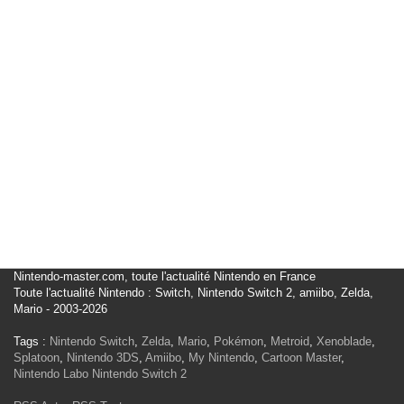
Nintendo-master.com, toute l'actualité Nintendo en France
Toute l'actualité Nintendo : Switch, Nintendo Switch 2, amiibo, Zelda,
Mario - 2003-2026
Tags :
Nintendo Switch
,
Zelda
,
Mario
,
Pokémon
,
Metroid
,
Xenoblade
,
Splatoon
,
Nintendo 3DS
,
Amiibo
,
My Nintendo
,
Cartoon Master
,
Nintendo Labo
Nintendo Switch 2