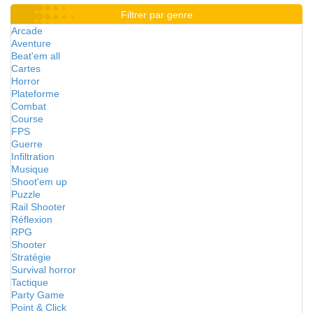
Filtrer par genre
Arcade
Aventure
Beat'em all
Cartes
Horror
Plateforme
Combat
Course
FPS
Guerre
Infiltration
Musique
Shoot'em up
Puzzle
Rail Shooter
Réflexion
RPG
Shooter
Stratégie
Survival horror
Tactique
Party Game
Point & Click