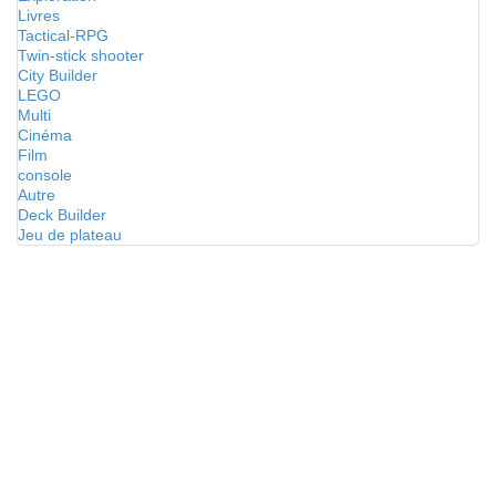
Livres
Tactical-RPG
Twin-stick shooter
City Builder
LEGO
Multi
Cinéma
Film
console
Autre
Deck Builder
Jeu de plateau