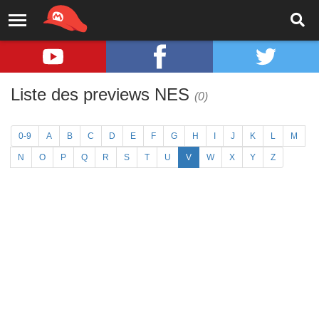
Liste des previews NES
(0)
0-9
A
B
C
D
E
F
G
H
I
J
K
L
M
N
O
P
Q
R
S
T
U
V
W
X
Y
Z