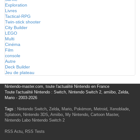
Exploration
Livres
Tactical-RPG
Twin-stick shooter
City Builder
LEGO
Multi
Cinéma
Film
console
Autre
Deck Builder
Jeu de plateau
Nintendo-master.com, toute l'actualité Nintendo en France
Toute l'actualité Nintendo : Switch, Nintendo Switch 2, amiibo, Zelda,
Mario - 2003-2026
Tags :
Nintendo Switch
,
Zelda
,
Mario
,
Pokémon
,
Metroid
,
Xenoblade
,
Splatoon
,
Nintendo 3DS
,
Amiibo
,
My Nintendo
,
Cartoon Master
,
Nintendo Labo
Nintendo Switch 2
RSS Actu
,
RSS Tests