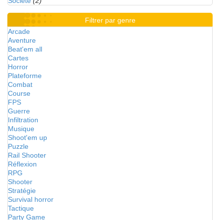
Société
(2)
Filtrer par genre
Arcade
Aventure
Beat'em all
Cartes
Horror
Plateforme
Combat
Course
FPS
Guerre
Infiltration
Musique
Shoot'em up
Puzzle
Rail Shooter
Réflexion
RPG
Shooter
Stratégie
Survival horror
Tactique
Party Game