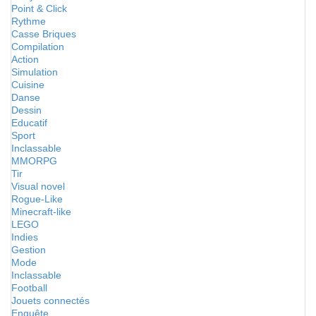
Point & Click
Rythme
Casse Briques
Compilation
Action
Simulation
Cuisine
Danse
Dessin
Educatif
Sport
Inclassable
MMORPG
Tir
Visual novel
Rogue-Like
Minecraft-like
LEGO
Indies
Gestion
Mode
Inclassable
Football
Jouets connectés
Enquête