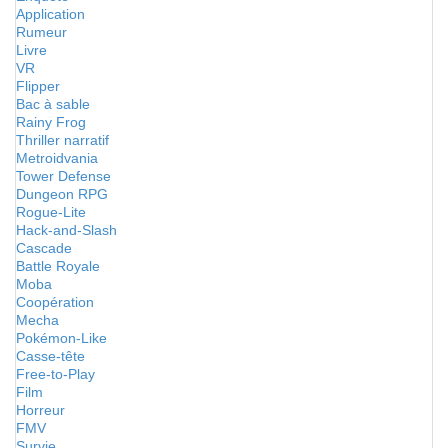
Application
Rumeur
Livre
VR
Flipper
Bac à sable
Rainy Frog
Thriller narratif
Metroidvania
Tower Defense
Dungeon RPG
Rogue-Lite
Hack-and-Slash
Cascade
Battle Royale
Moba
Coopération
Mecha
Pokémon-Like
Casse-tête
Free-to-Play
Film
Horreur
FMV
Survie