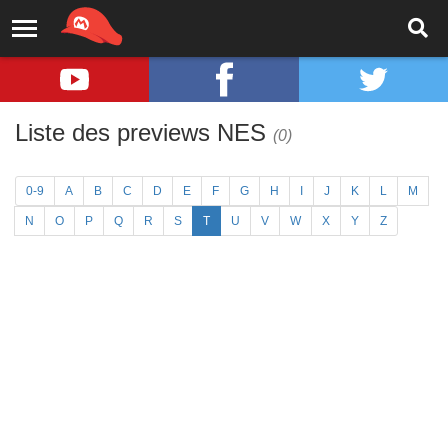
Liste des previews NES
(0)
0-9
A
B
C
D
E
F
G
H
I
J
K
L
M
N
O
P
Q
R
S
T
U
V
W
X
Y
Z