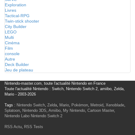
Exploration
Livres
Tactical-RPG
Twin-stick shooter
City Builder
LEGO
Multi
Cinéma
Film
console
Autre
Deck Builder
Jeu de plateau
Nintendo-master.com, toute l'actualité Nintendo en France
Toute l'actualité Nintendo : Switch, Nintendo Switch 2, amiibo, Zelda,
Mario - 2003-2026
Tags :
Nintendo Switch
,
Zelda
,
Mario
,
Pokémon
,
Metroid
,
Xenoblade
,
Splatoon
,
Nintendo 3DS
,
Amiibo
,
My Nintendo
,
Cartoon Master
,
Nintendo Labo
Nintendo Switch 2
RSS Actu
,
RSS Tests