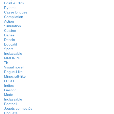
Point & Click
Rythme
Casse Briques
Compilation
Action
Simulation
Cuisine
Danse
Dessin
Educatif
Sport
Inclassable
MMORPG
Tir
Visual novel
Rogue-Like
Minecraft-like
LEGO
Indies
Gestion
Mode
Inclassable
Football
Jouets connectés
Enquête