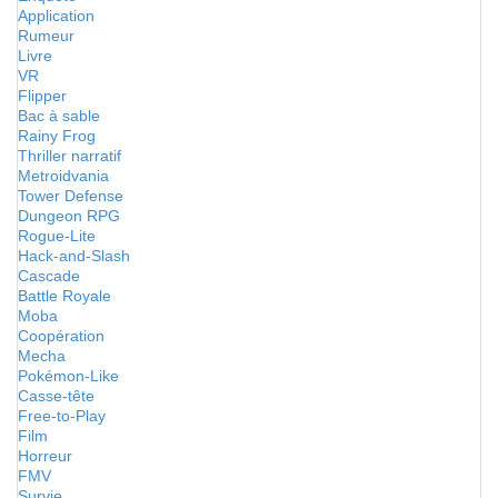
Application
Rumeur
Livre
VR
Flipper
Bac à sable
Rainy Frog
Thriller narratif
Metroidvania
Tower Defense
Dungeon RPG
Rogue-Lite
Hack-and-Slash
Cascade
Battle Royale
Moba
Coopération
Mecha
Pokémon-Like
Casse-tête
Free-to-Play
Film
Horreur
FMV
Survie