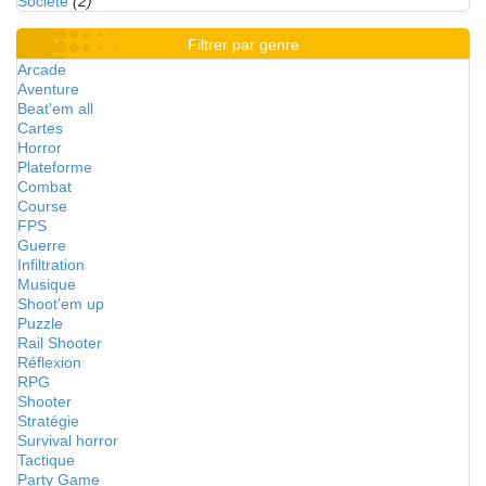
Société
(2)
Filtrer par genre
Arcade
Aventure
Beat'em all
Cartes
Horror
Plateforme
Combat
Course
FPS
Guerre
Infiltration
Musique
Shoot'em up
Puzzle
Rail Shooter
Réflexion
RPG
Shooter
Stratégie
Survival horror
Tactique
Party Game