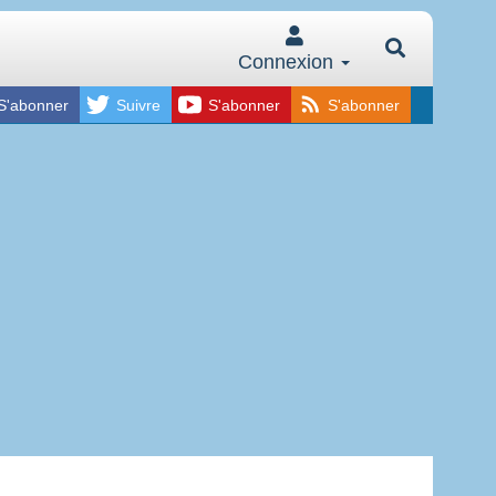
Connexion
S'abonner
Suivre
S'abonner
S'abonner