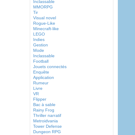
Inclassable
MMORPG
Tir
Visual novel
Rogue-Like
Minecraft-like
LEGO
Indies
Gestion
Mode
Inclassable
Football
Jouets connectés
Enquête
Application
Rumeur
Livre
VR
Flipper
Bac à sable
Rainy Frog
Thriller narratif
Metroidvania
Tower Defense
Dungeon RPG