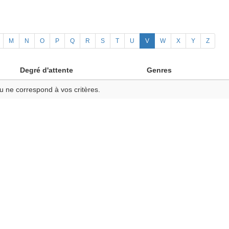
M
N
O
P
Q
R
S
T
U
V
W
X
Y
Z
Degré d'attente
Genres
u ne correspond à vos critères.