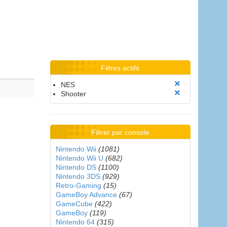
Filtres actifs
NES
Shooter
Filtrer par console
Nintendo Wii
(1081)
Nintendo Wii U
(682)
Nintendo DS
(1100)
Nintendo 3DS
(929)
Retro-Gaming
(15)
GameBoy Advance
(67)
GameCube
(422)
GameBoy
(119)
Nintendo 64
(315)