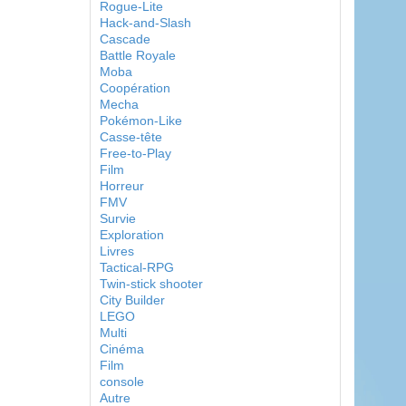
Rogue-Lite
Hack-and-Slash
Cascade
Battle Royale
Moba
Coopération
Mecha
Pokémon-Like
Casse-tête
Free-to-Play
Film
Horreur
FMV
Survie
Exploration
Livres
Tactical-RPG
Twin-stick shooter
City Builder
LEGO
Multi
Cinéma
Film
console
Autre