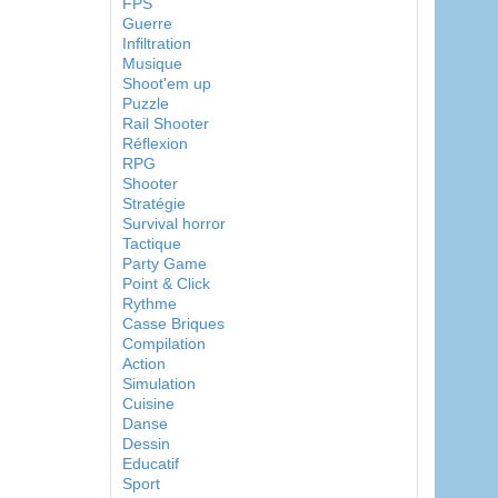
FPS
Guerre
Infiltration
Musique
Shoot'em up
Puzzle
Rail Shooter
Réflexion
RPG
Shooter
Stratégie
Survival horror
Tactique
Party Game
Point & Click
Rythme
Casse Briques
Compilation
Action
Simulation
Cuisine
Danse
Dessin
Educatif
Sport