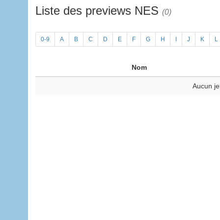
Liste des previews NES
(0)
0-9
A
B
C
D
E
F
G
H
I
J
K
L
Nom
Aucun je