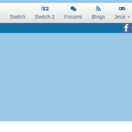
s
Switch
Switch 2
Forums
Blogs
Jeux