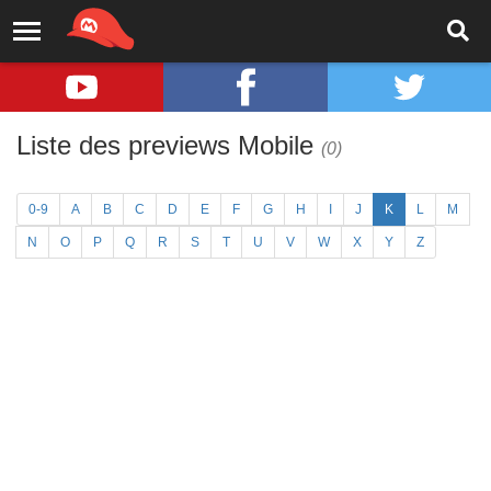
Liste des previews Mobile
(0)
0-9
A
B
C
D
E
F
G
H
I
J
K
L
M
N
O
P
Q
R
S
T
U
V
W
X
Y
Z