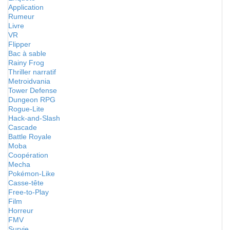
Application
Rumeur
Livre
VR
Flipper
Bac à sable
Rainy Frog
Thriller narratif
Metroidvania
Tower Defense
Dungeon RPG
Rogue-Lite
Hack-and-Slash
Cascade
Battle Royale
Moba
Coopération
Mecha
Pokémon-Like
Casse-tête
Free-to-Play
Film
Horreur
FMV
Survie