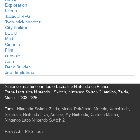
Exploration
Livres
Tactical-RPG
Twin-stick shooter
City Builder
LEGO
Multi
Cinéma
Film
console
Autre
Deck Builder
Jeu de plateau
Nintendo-master.com, toute l'actualité Nintendo en France
Toute l'actualité Nintendo : Switch, Nintendo Switch 2, amiibo, Zelda,
Mario - 2003-2026
Tags :
Nintendo Switch
,
Zelda
,
Mario
,
Pokémon
,
Metroid
,
Xenoblade
,
Splatoon
,
Nintendo 3DS
,
Amiibo
,
My Nintendo
,
Cartoon Master
,
Nintendo Labo
Nintendo Switch 2
RSS Actu
,
RSS Tests