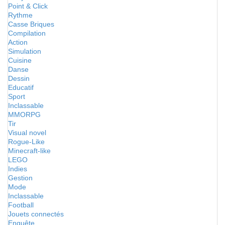
Point & Click
Rythme
Casse Briques
Compilation
Action
Simulation
Cuisine
Danse
Dessin
Educatif
Sport
Inclassable
MMORPG
Tir
Visual novel
Rogue-Like
Minecraft-like
LEGO
Indies
Gestion
Mode
Inclassable
Football
Jouets connectés
Enquête