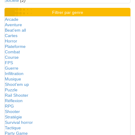
Société
(2)
Filtrer par genre
Arcade
Aventure
Beat'em all
Cartes
Horror
Plateforme
Combat
Course
FPS
Guerre
Infiltration
Musique
Shoot'em up
Puzzle
Rail Shooter
Réflexion
RPG
Shooter
Stratégie
Survival horror
Tactique
Party Game