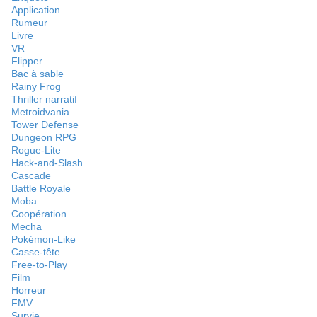
Application
Rumeur
Livre
VR
Flipper
Bac à sable
Rainy Frog
Thriller narratif
Metroidvania
Tower Defense
Dungeon RPG
Rogue-Lite
Hack-and-Slash
Cascade
Battle Royale
Moba
Coopération
Mecha
Pokémon-Like
Casse-tête
Free-to-Play
Film
Horreur
FMV
Survie