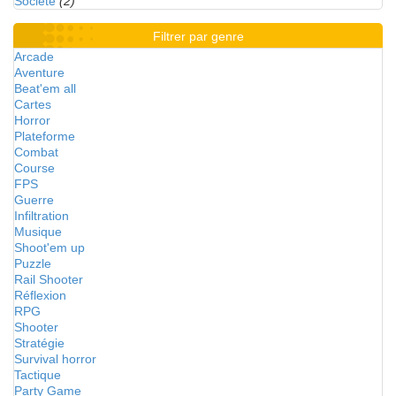
Société
(2)
Filtrer par genre
Arcade
Aventure
Beat'em all
Cartes
Horror
Plateforme
Combat
Course
FPS
Guerre
Infiltration
Musique
Shoot'em up
Puzzle
Rail Shooter
Réflexion
RPG
Shooter
Stratégie
Survival horror
Tactique
Party Game