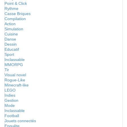
Point & Click
Rythme
Casse Briques
Compilation
Action
Simulation
Cuisine
Danse
Dessin
Educatif
Sport
Inclassable
MMORPG
Tir
Visual novel
Rogue-Like
Minecraft-like
LEGO
Indies
Gestion
Mode
Inclassable
Football
Jouets connectés
Enquête