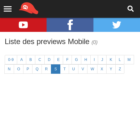
Liste des previews Mobile
(0)
0-9
A
B
C
D
E
F
G
H
I
J
K
L
M
N
O
P
Q
R
S
T
U
V
W
X
Y
Z