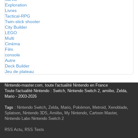
Exploration
Livres
Tactical-RPG
Twin-stick shooter
City Builder
LEGO
Multi
Cinéma
Film
console
Autre
Deck Builder
Jeu de plateau
Nintendo-master.com, toute l'actualité Nintendo en France
Toute l'actualité Nintendo : Switch, Nintendo Switch 2, amiibo, Zelda,
Mario - 2003-2026
Tags :
Nintendo Switch
,
Zelda
,
Mario
,
Pokémon
,
Metroid
,
Xenoblade
,
Splatoon
,
Nintendo 3DS
,
Amiibo
,
My Nintendo
,
Cartoon Master
,
Nintendo Labo
Nintendo Switch 2
RSS Actu
,
RSS Tests