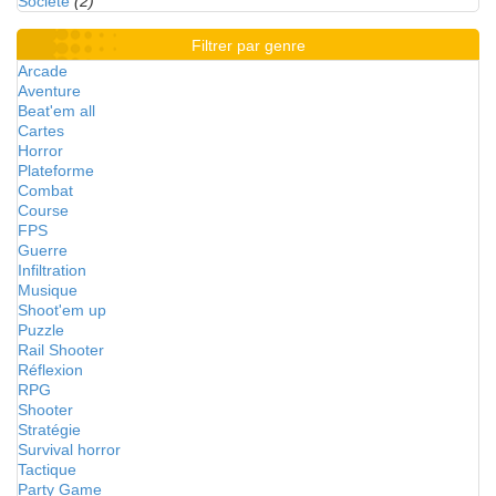
Société
(2)
Filtrer par genre
Arcade
Aventure
Beat'em all
Cartes
Horror
Plateforme
Combat
Course
FPS
Guerre
Infiltration
Musique
Shoot'em up
Puzzle
Rail Shooter
Réflexion
RPG
Shooter
Stratégie
Survival horror
Tactique
Party Game