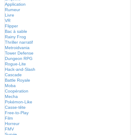
Application
Rumeur
Livre
VR
Flipper
Bac à sable
Rainy Frog
Thriller narratif
Metroidvania
Tower Defense
Dungeon RPG
Rogue-Lite
Hack-and-Slash
Cascade
Battle Royale
Moba
Coopération
Mecha
Pokémon-Like
Casse-tête
Free-to-Play
Film
Horreur
FMV
Survie