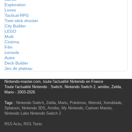
Exploration
Livres
Tactical-RPG
Twin-stick shooter
City Builder
LEGO
Multi
Cinéma
Film
console
Autre
Deck Builder
Jeu de plateau
Nintendo-master.com, toute l'actualité Nintendo en France
Toute l'actualité Nintendo : Switch, Nintendo Switch 2, amiibo, Zelda,
Mario - 2003-2026
Tags :
Nintendo Switch
,
Zelda
,
Mario
,
Pokémon
,
Metroid
,
Xenoblade
,
Splatoon
,
Nintendo 3DS
,
Amiibo
,
My Nintendo
,
Cartoon Master
,
Nintendo Labo
Nintendo Switch 2
RSS Actu
,
RSS Tests