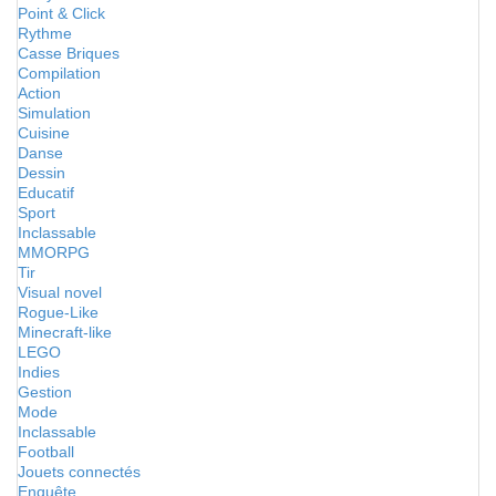
Point & Click
Rythme
Casse Briques
Compilation
Action
Simulation
Cuisine
Danse
Dessin
Educatif
Sport
Inclassable
MMORPG
Tir
Visual novel
Rogue-Like
Minecraft-like
LEGO
Indies
Gestion
Mode
Inclassable
Football
Jouets connectés
Enquête