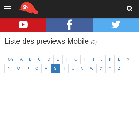
Liste des previews Mobile
(0)
0-9
A
B
C
D
E
F
G
H
I
J
K
L
M
N
O
P
Q
R
S
T
U
V
W
X
Y
Z