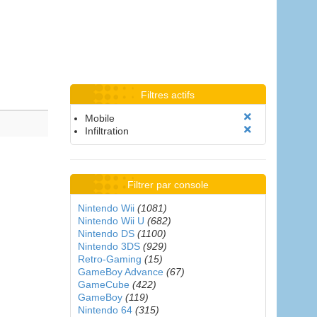
Filtres actifs
Mobile
Infiltration
Filtrer par console
Nintendo Wii
(1081)
Nintendo Wii U
(682)
Nintendo DS
(1100)
Nintendo 3DS
(929)
Retro-Gaming
(15)
GameBoy Advance
(67)
GameCube
(422)
GameBoy
(119)
Nintendo 64
(315)