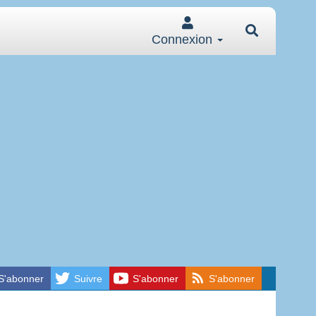
Connexion
S'abonner
Suivre
S'abonner
S'abonner