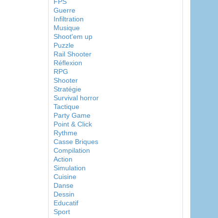
FPS
Guerre
Infiltration
Musique
Shoot'em up
Puzzle
Rail Shooter
Réflexion
RPG
Shooter
Stratégie
Survival horror
Tactique
Party Game
Point & Click
Rythme
Casse Briques
Compilation
Action
Simulation
Cuisine
Danse
Dessin
Educatif
Sport