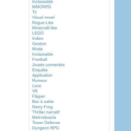
Inclassable
MMORPG
Tir
Visual novel
Rogue-Like
Minecraft-like
LEGO
Indies
Gestion
Mode
Inclassable
Football
Jouets connectés
Enquête
Application
Rumeur
Livre
VR
Flipper
Bac à sable
Rainy Frog
Thriller narratif
Metroidvania
Tower Defense
Dungeon RPG