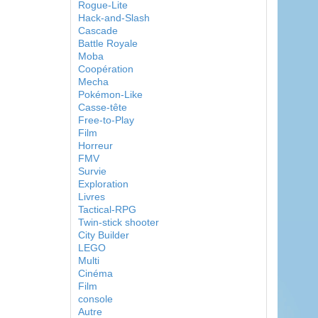
Rogue-Lite
Hack-and-Slash
Cascade
Battle Royale
Moba
Coopération
Mecha
Pokémon-Like
Casse-tête
Free-to-Play
Film
Horreur
FMV
Survie
Exploration
Livres
Tactical-RPG
Twin-stick shooter
City Builder
LEGO
Multi
Cinéma
Film
console
Autre