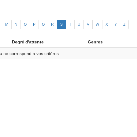
M
N
O
P
Q
R
S
T
U
V
W
X
Y
Z
Degré d'attente
Genres
u ne correspond à vos critères.