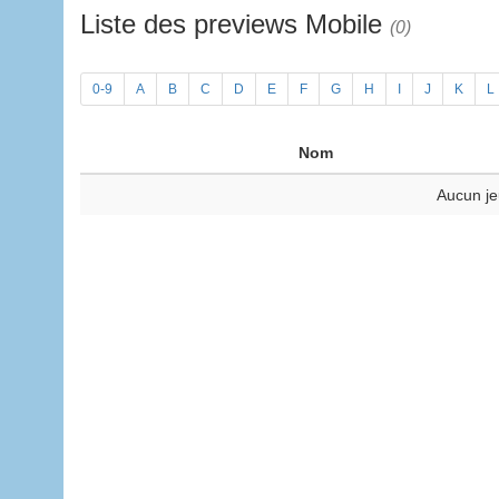
Liste des previews Mobile
(0)
0-9
A
B
C
D
E
F
G
H
I
J
K
L
Nom
Aucun je