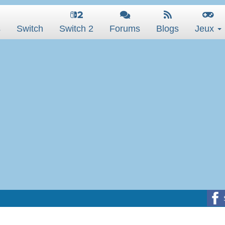
s
Switch
Switch 2
Forums
Blogs
Jeux