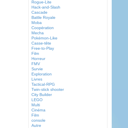
Rogue-Lite
Hack-and-Slash
Cascade
Battle Royale
Moba
Coopération
Mecha
Pokémon-Like
Casse-tête
Free-to-Play
Film
Horreur
FMV
Survie
Exploration
Livres
Tactical-RPG
Twin-stick shooter
City Builder
LEGO
Multi
Cinéma
Film
console
Autre