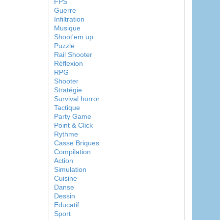
FPS
Guerre
Infiltration
Musique
Shoot'em up
Puzzle
Rail Shooter
Réflexion
RPG
Shooter
Stratégie
Survival horror
Tactique
Party Game
Point & Click
Rythme
Casse Briques
Compilation
Action
Simulation
Cuisine
Danse
Dessin
Educatif
Sport