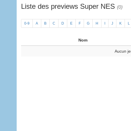
Liste des previews Super NES
(0)
0-9
A
B
C
D
E
F
G
H
I
J
K
L
Nom
Aucun je