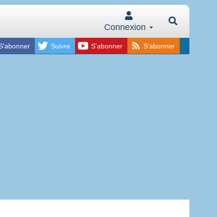
Connexion
S'abonner
Suivre
S'abonner
S'abonner