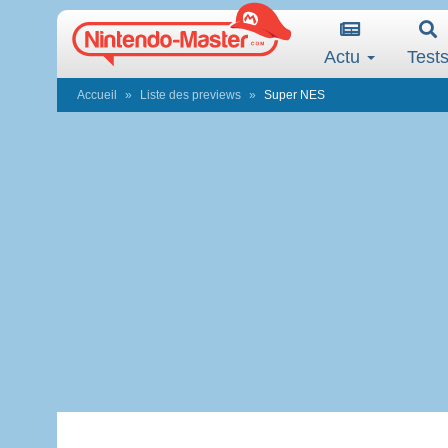
Actu
Test
Accueil
Liste des previews
Super NES