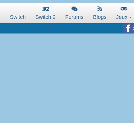
s
Switch
Switch 2
Forums
Blogs
Jeux