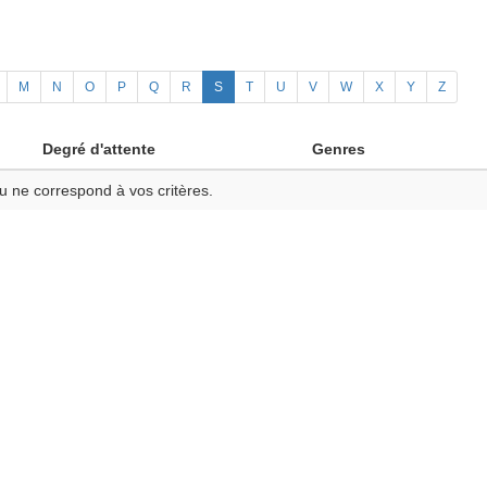
M
N
O
P
Q
R
S
T
U
V
W
X
Y
Z
Degré d'attente
Genres
u ne correspond à vos critères.