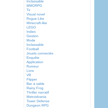
Inclassable
MMORPG
Tir
Visual novel
Rogue-Like
Minecraft-like
LEGO
Indies
Gestion
Mode
Inclassable
Football
Jouets connectés
Enquête
Application
Rumeur
Livre
VR
Flipper
Bac à sable
Rainy Frog
Thriller narratif
Metroidvania
Tower Defense
Dungeon RPG