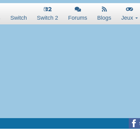
s
Switch
Switch 2
Forums
Blogs
Jeux