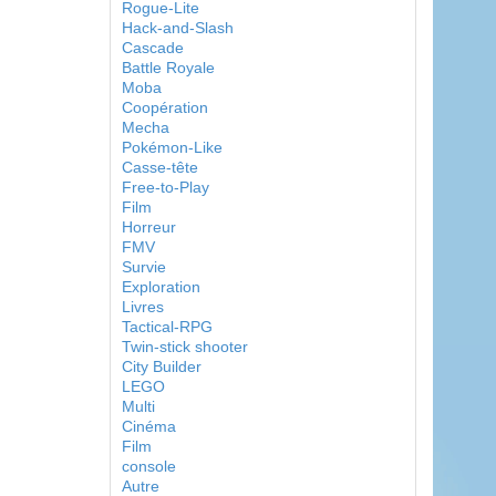
Rogue-Lite
Hack-and-Slash
Cascade
Battle Royale
Moba
Coopération
Mecha
Pokémon-Like
Casse-tête
Free-to-Play
Film
Horreur
FMV
Survie
Exploration
Livres
Tactical-RPG
Twin-stick shooter
City Builder
LEGO
Multi
Cinéma
Film
console
Autre