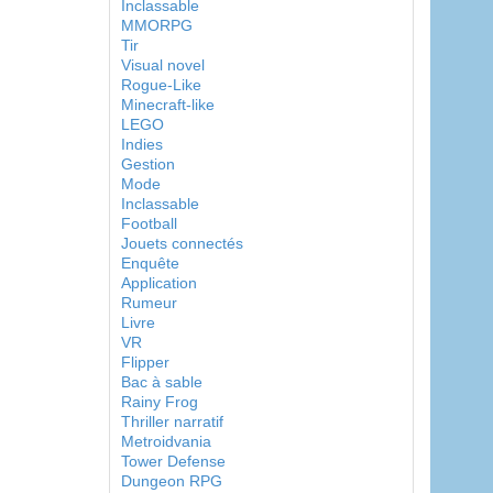
Inclassable
MMORPG
Tir
Visual novel
Rogue-Like
Minecraft-like
LEGO
Indies
Gestion
Mode
Inclassable
Football
Jouets connectés
Enquête
Application
Rumeur
Livre
VR
Flipper
Bac à sable
Rainy Frog
Thriller narratif
Metroidvania
Tower Defense
Dungeon RPG