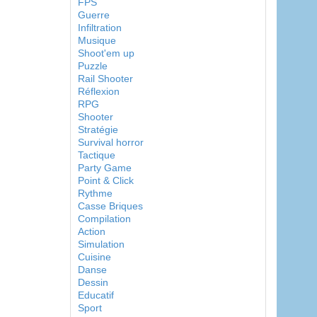
FPS
Guerre
Infiltration
Musique
Shoot'em up
Puzzle
Rail Shooter
Réflexion
RPG
Shooter
Stratégie
Survival horror
Tactique
Party Game
Point & Click
Rythme
Casse Briques
Compilation
Action
Simulation
Cuisine
Danse
Dessin
Educatif
Sport