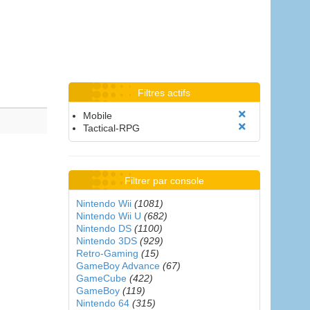
Filtres actifs
Mobile
Tactical-RPG
Filtrer par console
Nintendo Wii
(1081)
Nintendo Wii U
(682)
Nintendo DS
(1100)
Nintendo 3DS
(929)
Retro-Gaming
(15)
GameBoy Advance
(67)
GameCube
(422)
GameBoy
(119)
Nintendo 64
(315)