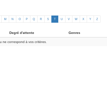
M
N
O
P
Q
R
S
T
U
V
W
X
Y
Z
Degré d'attente
Genres
u ne correspond à vos critères.