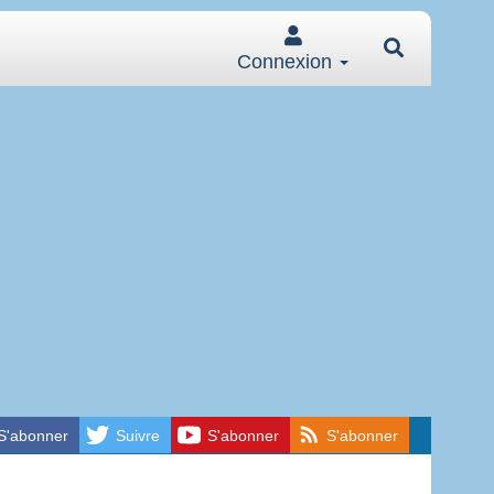
Connexion
S'abonner
Suivre
S'abonner
S'abonner