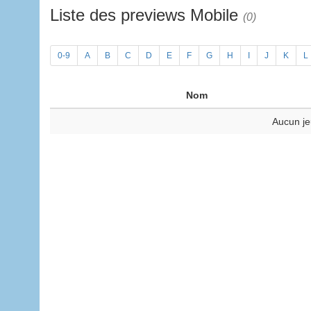
Liste des previews Mobile
(0)
0-9
A
B
C
D
E
F
G
H
I
J
K
L
Nom
Aucun je