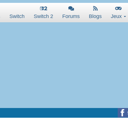
s
Switch
Switch 2
Forums
Blogs
Jeux