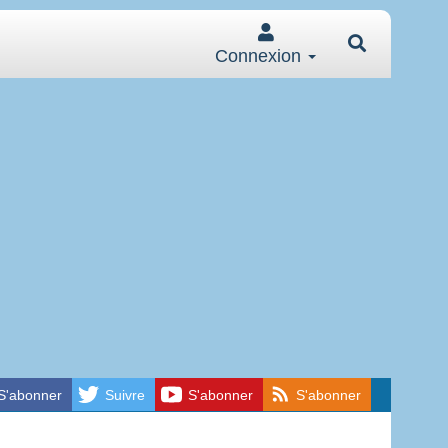
Connexion
S'abonner
Suivre
S'abonner
S'abonner